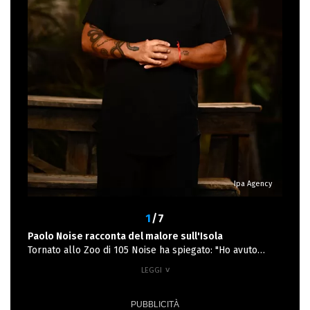
Ipa Agency
1
/7
Paolo Noise racconta del malore sull'Isola
Tornato allo Zoo di 105 Noise ha spiegato: "Ho avuto
un picco pressorio importante. Ho avuto due
stabilizzazioni da medici diversi. In quaranta minuti ho
preso due elicotteri, me la sono vista brutta”. Ha poi
spiegato come cambierà la sua vita: "Mi ha fermato