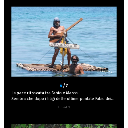
Ipa Agency
4
/7
La pace ritrovata tra Fabio e Marco
Sembra che dopo i litigi delle ultime puntate Fabio dei
Jalisse e Marco Mazzoli ci abbiano messo una pietra
sopra. Mazzoli ha spiegato alle telecamere: "Con Fabio
c'è stato un cambiamento radicale durante la puntata,
fino a poco prima non mi rivolgeva neanche più la
parola, non ci parlavamo più. Non posso avercela con lui,