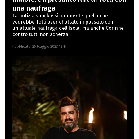
Nuovi media presso La Sapienza,
una naufraga
collaborando con alcune testate ed uffici
La notizia shock è sicuramente quella che
vedrebbe Totti aver chattato in passato con
stampa.
un'attuale naufraga dell'Isola, ma anche Corinne
contro tutti non scherza
Pubblicato:
25 Maggio 2023 12:17