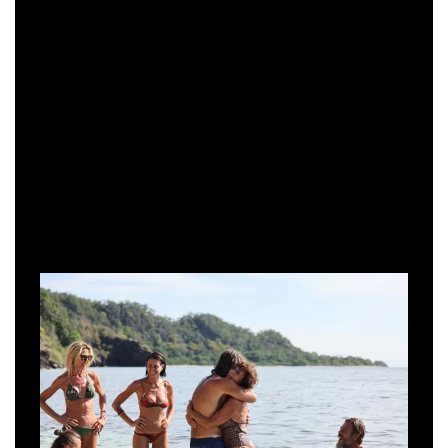
Dio. Ora prenderò un farmaco che dovrò prendere per
tutta la vita, e non potrò più bere. Il medico non mi ha
dato più l'agibilità per continuare".