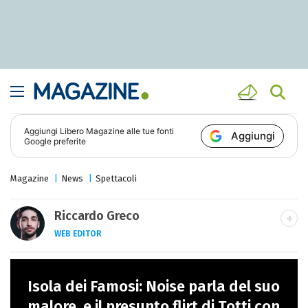
Aggiungi
Libero Magazine
alle tue fonti
Aggiungi
Google preferite
Magazine
News
Spettacoli
Riccardo Greco
WEB EDITOR
LINKEDIN
Si avvicina all'editoria studiando all'IED
Isola dei Famosi: Noise parla del suo
come Fashion Editor. Si specializza poi in
Comunicazione digitale, Giornalismo e
malore, e il presunto flirt di Totti con