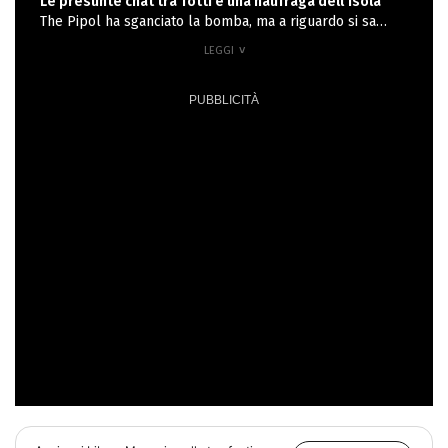
Le presunte chat tra Totti e una naufraga dell'Isola
The Pipol ha sganciato la bomba, ma a riguardo si sa
ancora poco: "Prima che Francesco Totti decidesse di
chiudere la storia con la sua ex moglie Ilary Blasi per
ripartire con Noemi Bocchi, sembra che l’ex calciatore
abbia scambiato più di un messaggio con una bellissima
naufraga di questa edizione dell’Isola dei famosi. Chi
sarà? (No, non è Helena)", si legge sulla pagina social.