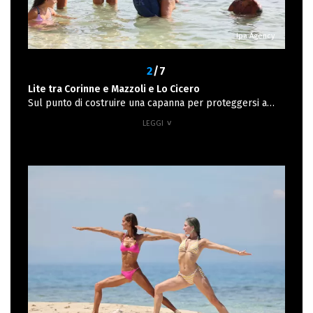
Ipa Agency
2
/7
Lite tra Corinne e Mazzoli e Lo Cicero
Sul punto di costruire una capanna per proteggersi a
Corinne è stato chiesto di cedere il suo telo per creare
una copertura. La donna non è parsa ben disposta a
collaborare. Marco si è subito lamentato della cosa con
Lo Cicero, che ha detto: “Onestamente, che lei si tenga il
telo mi sembra proprio fuori luogo“. Corinne non ci sta e
dice la sua: “Che io adesso debba rinunciare a una cosa
quando magari uno non rinuncia alla maschera… Loro
non hanno rinunciato alla zattera… Quella era di Marco,
punto e a capo. Dai, mi sembra strano. Non mi piaceva il
modo in cui davano per scontato che potevano prendersi
il telo che avevo da 5 settimane. C’è modo e modo”.