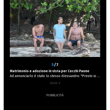
non lo conosco abbastanza e credo sia reciproco". La
versione di Fabio invece è: "Ho fatto pace e ho azzerato
tutto. Non dimentico, mi rimane quello che ho subito.
Non posso dimenticare le cose che mi vengono dette, ma
apro nuovi orizzonti"
Ipa Agency
5
/7
Matrimonio e adozione in vista per Cecchi Paone
Ad annunciarlo è stato lo stesso Alessandro: "Presto io e
Simone ci sposeremo. Proprio oggi abbiamo dichiarato al
settimanale Nuovo TV che ci sposeremo presto.
Purtroppo dovremmo farlo all’estero perché se ci
sposiamo all’estero avrò il diritto di adottare la figlia di
Simone, Melissa, se la mamma e il papà saranno
d’accordo”.