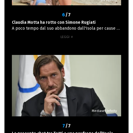
6
/7
Claudia Motta ha rotto con Simone Rugiati
A poco tempo dal suo abbandono dall'Isola per cause di
forza maggiore, Claudia Motta confessa che la relazione
con lo chef Rugiati è giunta al capolinea. Ospite allo Zoo
di 105 la ragazza ha ammesso con un secco "No" che la
storia con Simone è ormai finita.
Mediaset Infinity
7
/7