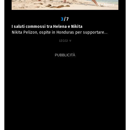
Ipa Agency
3
/7
I saluti commossi tra Helena e Nikita
Nikita Pelizon, ospite in Honduras per supportare
Helena, ha dovuto dire addio all'amica per tornare in
Italia. Il saluto è stato un momento molto commovente
per entrambe. Tra una lacrima e l'altra Helena ha
lanciato un messaggio: "Voglio ringraziare questa vita
che ho fatto in questi ultimi due anni, che mi ha portato
questa persona, Nikita, che è una persona che mi guarda
negli occhi, che mi conosce, sa la parte più bella di me e
non mi ha mai mollato, nonostante i miei momenti difficili
come questo. E mi ha dato tanta forza".