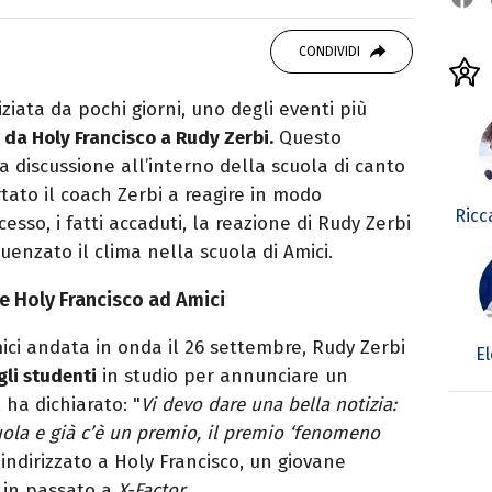
er le serie TV. Laurea in Cinema, Televisione
g e scrittura sono il mio passatempo
CONDIVIDI
iziata da pochi giorni, uno degli eventi più
o da Holy Francisco a Rudy Zerbi.
Questo
 discussione all’interno della scuola di canto
tato il coach Zerbi a reagire in modo
Ricc
sso, i fatti accaduti, la reazione di Rudy Zerbi
uenzato il clima nella scuola di Amici.
e Holy Francisco ad Amici
ici andata in onda il 26 settembre, Rudy Zerbi
El
gli studenti
in studio per annunciare un
 ha dichiarato: "
Vi devo dare una bella notizia:
ola e già c’è un premio, il premio ‘fenomeno
indirizzato a Holy Francisco, un giovane
 in passato a
X-Factor.