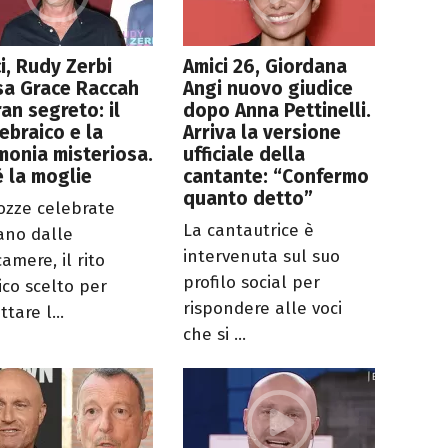
i, Rudy Zerbi
Amici 26, Giordana
sa Grace Raccah
Angi nuovo giudice
ran segreto: il
dopo Anna Pettinelli.
 ebraico e la
Arriva la versione
monia misteriosa.
ufficiale della
è la moglie
cantante: “Confermo
quanto detto”
ozze celebrate
La cantautrice è
ano dalle
intervenuta sul suo
amere, il rito
profilo social per
ico scelto per
rispondere alle voci
ttare l...
che si ...