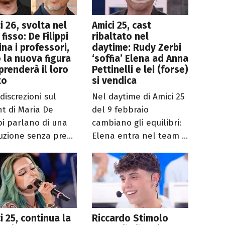
i 26, svolta nel
Amici 25, cast
 fisso: De Filippi
ribaltato nel
ina i professori,
daytime: Rudy Zerbi
 la nuova figura
‘soffia’ Elena ad Anna
prenderà il loro
Pettinelli e lei (forse)
to
si vendica
discrezioni sul
Nel daytime di Amici 25
nt di Maria De
del 9 febbraio
ppi parlano di una
cambiano gli equilibri:
uzione senza pre...
Elena entra nel team ...
i 25, continua la
Riccardo Stimolo