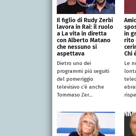
Il figlio di Rudy Zerbi
Amic
lavora in Rai: il ruolo
spo
a La vita in diretta
in g
con Alberto Matano
rito
che nessuno si
ceri
aspettava
Chi 
Dietro uno dei
Le n
programmi più seguiti
lont
del pomeriggio
telec
televisivo c’è anche
ebra
Tommaso Zer...
rispe