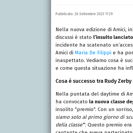
Una passione smisurata p
e New Media, videomakin
Pubblicato:
26 Settembre 2023 17:29
preferito.
Nella nuova edizione di Amici, in
discussi è stato
l’insulto lanciat
incidente ha scatenato un’accesa
Amici di
Maria De Filippi
e ha por
inaspettato. Vediamo cosa è succe
e come questa situazione ha infl
Cosa è successo tra Rudy Zerby 
Nella puntata del daytime di Am
ha convocato
la nuova classe de
insolito "premio". Con un sorriso,
siamo solo al primo giorno di scu
della classe’
". Questo premio era 
cantante che aveva partecipato