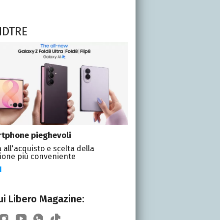
NDTRE
tphone pieghevoli
 all'acquisto e scelta della
ione più conveniente
I
i Libero Magazine: