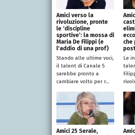
Amici verso la
Amic
rivoluzione, pronte
cast
le ‘discipline
elim
sportive’: la mossa di
ecco
Maria De Filippi (e
che 
l'addio di una prof)
pos
Stando alle ultime voci,
Le in
il talent di Canale 5
tale
sarebbe pronto a
Fili
cambiare volto per r...
rivol
Amici 25 Serale,
Amic