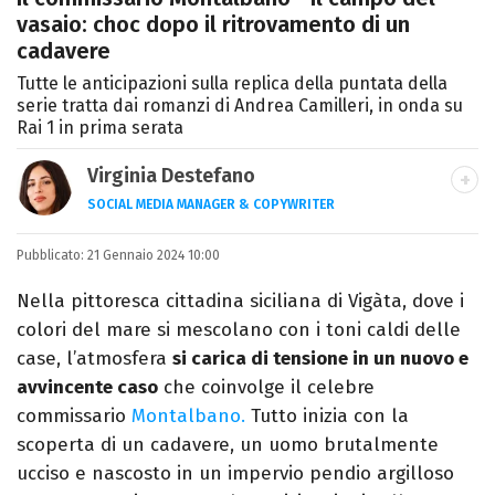
vasaio: choc dopo il ritrovamento di un
cadavere
Tutte le anticipazioni sulla replica della puntata della
serie tratta dai romanzi di Andrea Camilleri, in onda su
Rai 1 in prima serata
Virginia Destefano
SOCIAL MEDIA MANAGER & COPYWRITER
Una passione smisurata per le serie TV.
Pubblicato:
21 Gennaio 2024 10:00
Laurea in Cinema, Televisione e New Media,
videomaking e scrittura sono il mio
Nella pittoresca cittadina siciliana di Vigàta, dove i
passatempo preferito.
colori del mare si mescolano con i toni caldi delle
case, l’atmosfera
si carica di tensione in un nuovo e
avvincente caso
che coinvolge il celebre
commissario
Montalbano.
Tutto inizia con la
scoperta di un cadavere, un uomo brutalmente
ucciso e nascosto in un impervio pendio argilloso