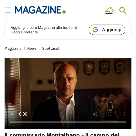
Aggiungi
Libero Magazine
alle tue fonti
Aggiungi
Google preferite
Magazine
News
Spettacoli
Il commissario Montalbano - Il campo del