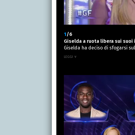
1
/6
Giselda a ruota libera sui suoi 
Giselda ha deciso di sfogarsi su
sono dei gruppi e vai lì e stann
un’altra. Io non voglio parlare ma
qualcuno dire ‘E vedi cos’ha fatto
loro?’. Capita. Criticano e poi li
persone là“. Heidi ha chiesto a
preferito non sbilanciarsi a rig