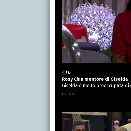
4
/6
Rosy Chin mentore di Giselda
Giselda è molto preoccupata di
quindi di supportarla dicendo 
compagna, e la rassicura sui su
positivo e di focalizzarsi sul s
esci. Sei entrata qui, pensa a 
montagne”.