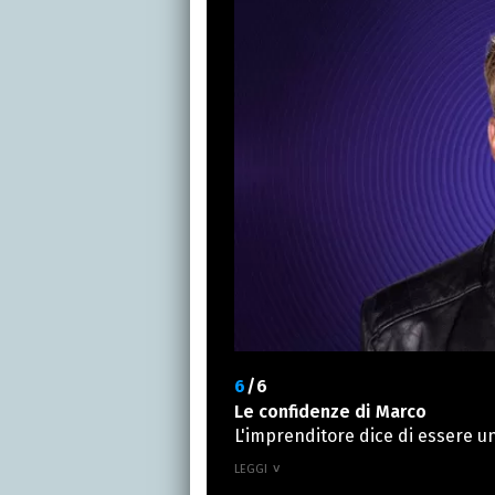
non avrebbe voluto dargliela :“
fatto arrabbiare il web. Tutti acc
assenza, e di isolarlo dal resto 
6
/6
Le confidenze di Marco
L'imprenditore dice di essere u
aver cambiato atteggiamento ne
modo di affrontare le varie sit