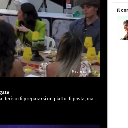
Il co
Mediaset Infinity
 gate
ha deciso di prepararsi un piatto di pasta, ma
i facendo?”, dicendo che quella pasta era per
lla sera invece, a cena, Varrese ha preso il suo
e troppa. Anita ha risposto: “Quella che non
 non la dai a Vittorio”. L'attore ha detto che