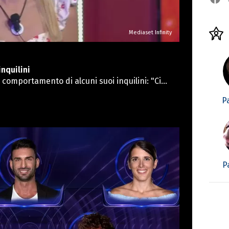
Mediaset Infinity
inquilini
l comportamento di alcuni suoi inquilini: "Ci
o parlando di una persona, piuttosto che di
P
le degli altri, sto nel mio piuttosto. Vedi
’. Poi li vedi insieme e dici ‘Ma sono io o sono
 vedi insieme e allora sto distante da quelle
lla montanara più informazioni, ma Giselda ha
uardo.
P