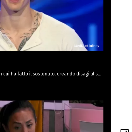
Mediaset Infinity
 cui ha fatto il sostenuto, creando disagi al suo
ro di averle fatto girare la testa, ora esprime
nquilina. Passando in rassegna le ragazze,
capito se è fidanzata o no. Già che dice così per
 fisico più bello. Ma Heidi è più donna, più
lmente, di testa, per me la più bella è Letizia.
 bella è Samira". Insomma, chissà se Letizia