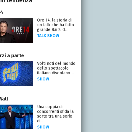
In tendenza
14
Ore 14, la storia di
un talk che ha fatto
grande Rai 2: d...
TALK SHOW
rzi a parte
Volti noti del mondo
dello spettacolo
italiano diventano ...
SHOW
Wall
Una coppia di
concorrenti sfida la
sorte tra una serie
di...
SHOW