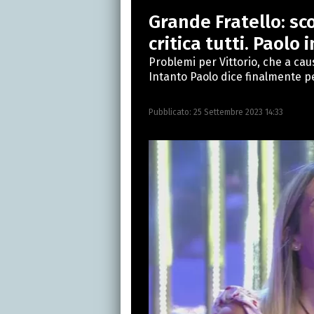
Si avvicina all'editoria 
Grande Fratello: sco
specializza poi in Comun
presso La Sapienza, col
critica tutti. Paol
Problemi per Vittorio, che a caus
Intanto Paolo dice finalmente pe
Pubblicato:
25 Settembre 2023 14:33