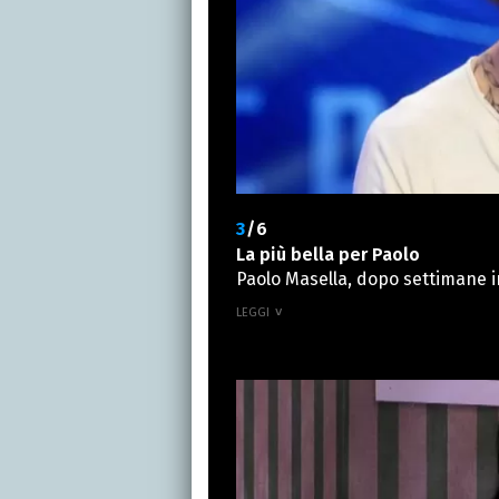
3
/6
La più bella per Paolo
Paolo Masella, dopo settimane in
rapporto con Giselda perché sicu
la sua preferenza per un'altra i
risponde a Ciro: "Anita non si è 
me non lo è. Lei secondo me ha il
sexy". Poi l'ammissione: "Persona
Invece a livello oggettivo la più
ricambierebbe l'interesse.