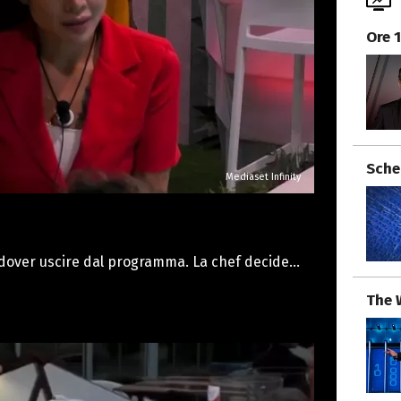
Ore 
Sche
Mediaset Infinity
 dover uscire dal programma. La chef decide
che comprende le preoccupazioni della sua
The 
oi timori, consigliandole di pensare sempre
uo percorso dentro la Casa: “Secondo me tu non
questa esperienza. Non pensare adesso alle