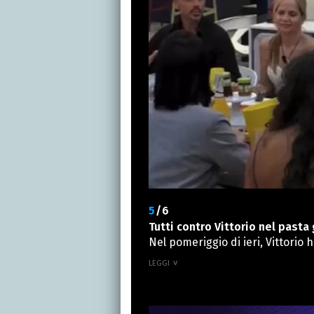
5
/6
Tutti contro Vittorio nel pasta
Nel pomeriggio di ieri, Vittorio 
Anita lo ha fermato: “Ma che sta
Alex, Massimiliano e Claudio. Ne
piatto di pasta dicendo di avern
mangi lasciata ad Alex, basta che