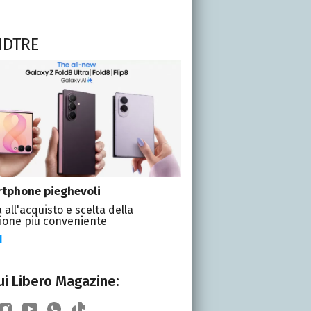
NDTRE
tphone pieghevoli
 all'acquisto e scelta della
ione più conveniente
I
i Libero Magazine: