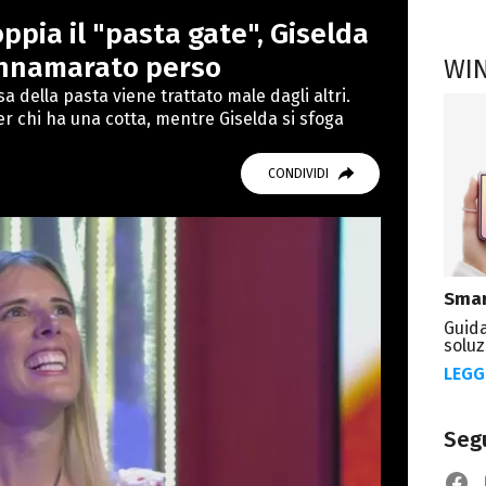
studiando all'IED come Fashion Editor. Si
ppia il "pasta gate", Giselda
icazione digitale, Giornalismo e Nuovi media
laborando con alcune testate ed uffici stampa.
o innamarato perso
WI
a della pasta viene trattato male dagli altri.
r chi ha una cotta, mentre Giselda si sfoga
CONDIVIDI
Smar
Guida
soluz
LEGG
Segu