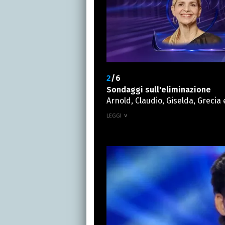
2
/6
Sondaggi sull'eliminazione
Arnold, Claudio, Giselda, Grecia 
l'eliminazione. Come sempre sono
pubblico vorrebbe salvare. Semb
gradimento all'interno di questo
salverebbe. A rischio invece Cla
del web al momento.