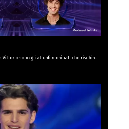
Mediaset Infinity
e Vittorio sono gli attuali nominati che rischiano
 cominciati i sondaggi sul web su chi il
ra che Vittorio abbia un altissimo indice di
 gruppo, risultando colui che il pubblico
udio Roma, che sarebbe il preferito solo del 7%