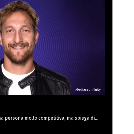
Per principio”. Quanto accaduto nella Casa ha
usa gli inquilini di andare contro Vittorio in sua
del gruppo.
Mediaset Infinity
na persona molto competitiva, ma spiega di
l momento in cui ha capito che questo suo
uazioni non lo avrebbe portato da nessuna