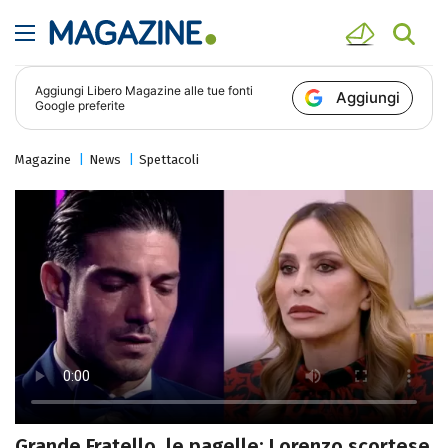
Aggiungi
Libero Magazine
alle tue fonti
Aggiungi
Google preferite
Magazine
News
Spettacoli
Grande Fratello, le pagelle: Lorenzo scortese