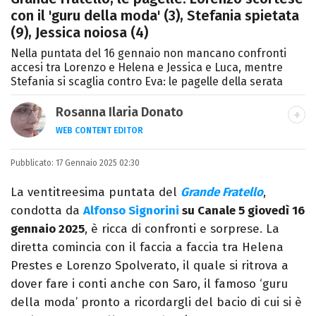
con il 'guru della moda' (3), Stefania spietata
(9), Jessica noiosa (4)
Nella puntata del 16 gennaio non mancano confronti
accesi tra Lorenzo e Helena e Jessica e Luca, mentre
Stefania si scaglia contro Eva: le pagelle della serata
Rosanna Ilaria Donato
WEB CONTENT EDITOR
Laureata in Linguaggi dei Media, mi dedico
Pubblicato:
17 Gennaio 2025 02:30
al mondo dell’intrattenimento da 10 anni.
Ho lavorato come web content editor
La ventitreesima puntata del
Grande Fratello
,
freelance per diverse testate.
condotta da
Alfonso Signorini
su Canale 5 giovedì 16
gennaio 2025
, è ricca di confronti e sorprese. La
diretta comincia con il faccia a faccia tra Helena
Prestes e Lorenzo Spolverato, il quale si ritrova a
dover fare i conti anche con Saro, il famoso ‘guru
della moda’ pronto a ricordargli del bacio di cui si è