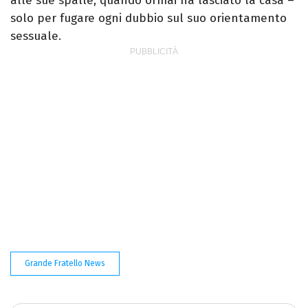
alle sue spalle, quando ormai ha lasciato la casa –
solo per fugare ogni dubbio sul suo orientamento
sessuale.
Grande Fratello News