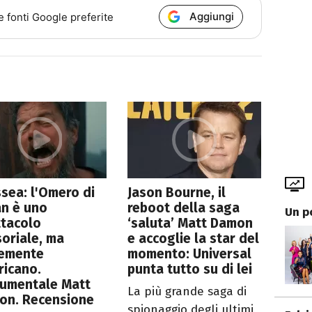
Aggiungi
e fonti Google preferite
sea: l'Omero di
Jason Bourne, il
an è uno
reboot della saga
Un p
ttacolo
‘saluta’ Matt Damon
oriale, ma
e accoglie la star del
temente
momento: Universal
ricano.
punta tutto su di lei
umentale Matt
La più grande saga di
on. Recensione
spionaggio degli ultimi