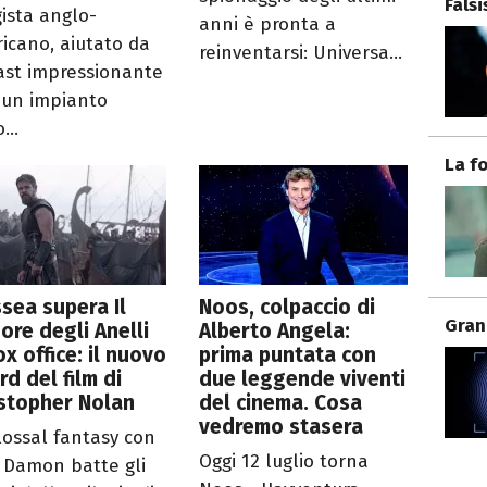
Fals
gista anglo-
anni è pronta a
icano, aiutato da
reinventarsi: Universa...
ast impressionante
 un impianto
...
La f
sea supera Il
Noos, colpaccio di
Gran
ore degli Anelli
Alberto Angela:
ox office: il nuovo
prima puntata con
rd del film di
due leggende viventi
stopher Nolan
del cinema. Cosa
vedremo stasera
olossal fantasy con
Oggi 12 luglio torna
 Damon batte gli