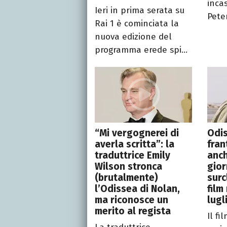
incas
Ieri in prima serata su
Peter
Rai 1 è cominciata la
nuova edizione del
programma erede spi...
“Mi vergognerei di
Odis
averla scritta”: la
fran
traduttrice Emily
anch
Wilson stronca
gior
(brutalmente)
surc
l’Odissea di Nolan,
film
ma riconosce un
lugl
merito al regista
Il fi