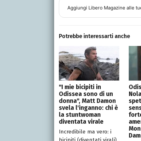
Aggiungi
Libero Magazine
alle tu
Potrebbe interessarti anche
"I mie bicipiti in
Odis
Odissea sono di un
Nol
donna", Matt Damon
spe
svela l'inganno: chi è
sens
la stuntwoman
for
diventata virale
ame
Mon
Incredibile ma vero: i
Dam
bicipiti (diventati virali)