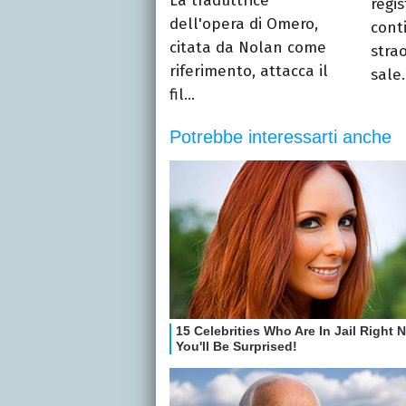
La traduttrice
regi
dell'opera di Omero,
cont
citata da Nolan come
stra
riferimento, attacca il
sale.
fil...