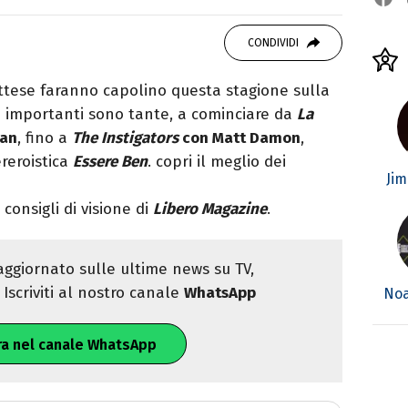
studiando all'IED come Fashion Editor. Si
CONDIVIDI
icazione digitale, Giornalismo e Nuovi media
laborando con alcune testate ed uffici stampa.
ttese faranno capolino questa stagione sulla
e importanti sono tante, a cominciare da
La
man
, fino a
The Instigators
con Matt Damon
,
reroistica
Essere Ben
. copri il meglio dei
Ji
 consigli di visione di
Libero Magazine
.
ggiornato sulle ultime news su TV,
Iscriviti al nostro canale
WhatsApp
No
ra nel canale WhatsApp