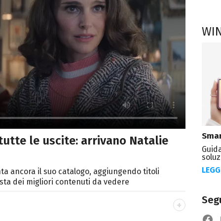
WI
Smar
tutte le uscite: arrivano Natalie
Guida
soluz
LEGG
a ancora il suo catalogo, aggiungendo titoli
lista dei migliori contenuti da vedere
Segu