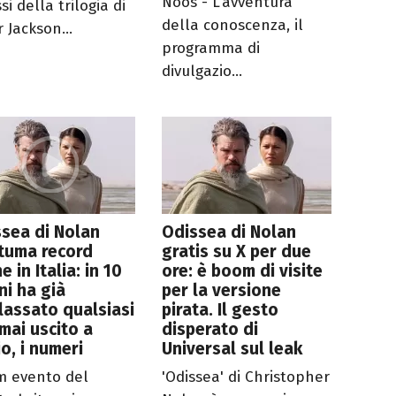
Noos - L'avventura
si della trilogia di
della conoscenza, il
 Jackson...
programma di
divulgazio...
sea di Nolan
Odissea di Nolan
tuma record
gratis su X per due
e in Italia: in 10
ore: è boom di visite
ni ha già
per la versione
lassato qualsiasi
pirata. Il gesto
 mai uscito a
disperato di
io, i numeri
Universal sul leak
lm evento del
'Odissea' di Christopher