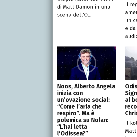
Il re
di Matt Damon in una
amer
scena dell'O...
un c
e da
audio
Noos, Alberto Angela
Odis
inizia con
Sign
un’ovazione social:
al b
“Come l’aria che
reco
respiro”. Ma è
Chri
polemica su Nolan:
Il k
“L’hai letta
Matt
l’Odissea?”