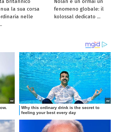
sta britannico
Nolan è un ormai un
inua la sua corsa
fenomeno globale: il
ordinaria nelle
kolossal dedicato ...
..