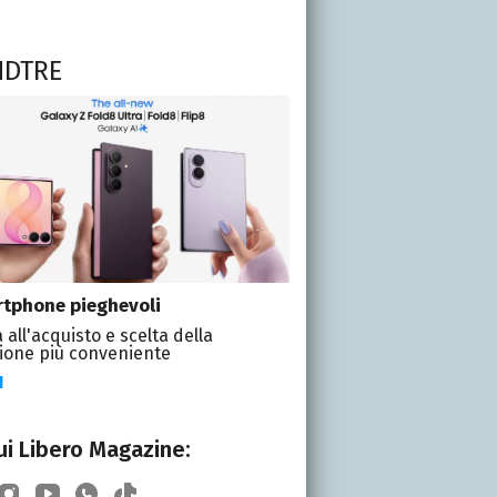
NDTRE
tphone pieghevoli
 all'acquisto e scelta della
ione più conveniente
I
i Libero Magazine: