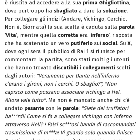
è riuscita ad accedere alla sua
prima
Ghigliottina
,
dove purtroppo ha
sbagliato
a dare la
soluzione
.
Per collegare gli indizi (Andare, Vichingo, Cerchio,
Non è, Giornata) la sua scelta è caduta sulla
parola
‘Vita’
, mentre quella
corretta
era ‘
Inferno
‘, risposta
che ha scatenato un vero
putiferio
sui
social
. Su
X
,
dove ogni sera il pubblico di Rai 1 si riunisce per
commentare la partita, sono stati molti gli utenti
che hanno trovato
discutibili
i
collegamenti
scelti
dagli autori:
"Veramente per Dante nell’inferno
c’erano i gironi, non i cerchi. O sbaglio?", "Non
capisco come possano associare vichingo a Hel.
Allora vale tutto"
. Ma non è mancato anche chi c’è
andato
pesante
con le
parole
:
"Siete dei truffatori
ba***rdi! Come si fa a collegare vichingo con inferno
attraverso Hell? ! Falsi sc***osi banda di raccomandati
trasmissione di m***a! Vi guardo solo quando finisce