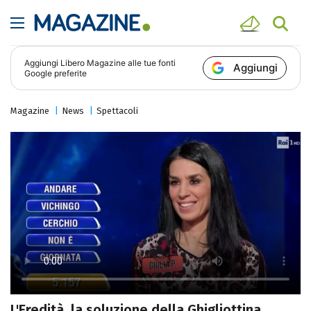
Aggiungi
Libero Magazine
alle tue fonti
Aggiungi
Google preferite
Magazine
News
Spettacoli
L'Eredità, la soluzione della Ghigliottina