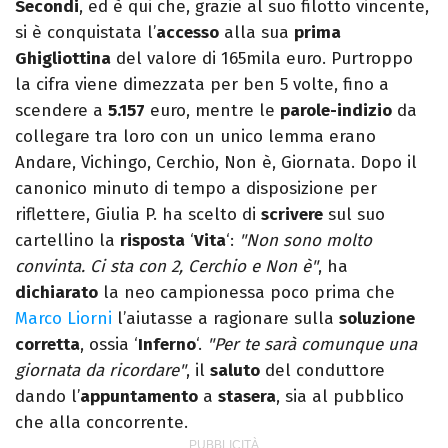
Secondi
, ed è qui che, grazie al suo filotto vincente,
si è conquistata l’
accesso
alla sua
prima
Ghigliottina
del valore di 165mila euro. Purtroppo
la cifra viene dimezzata per ben 5 volte, fino a
scendere a
5.157
euro, mentre le
parole-indizio
da
collegare tra loro con un unico lemma erano
Andare, Vichingo, Cerchio, Non è, Giornata. Dopo il
canonico minuto di tempo a disposizione per
riflettere, Giulia P. ha scelto di
scrivere
sul suo
cartellino la
risposta
‘
Vita
‘:
"Non sono molto
convinta. Ci sta con 2, Cerchio e Non è"
, ha
dichiarato
la neo campionessa poco prima che
Marco Liorni
l’aiutasse a ragionare sulla
soluzione
corretta
, ossia ‘
Inferno
‘.
"Per te sarà comunque una
giornata da ricordare"
, il
saluto
del conduttore
dando l’
appuntamento
a
stasera
, sia al pubblico
che alla concorrente.