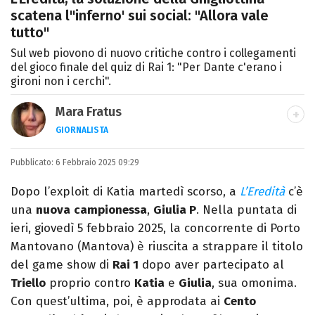
scatena l''inferno' sui social: "Allora vale
tutto"
Sul web piovono di nuovo critiche contro i collegamenti
del gioco finale del quiz di Rai 1: "Per Dante c'erano i
gironi non i cerchi".
Mara Fratus
GIORNALISTA
Nella mia vita non possono mancare, il
Pubblicato:
6 Febbraio 2025 09:29
silenzio, il mare e Il Libro dell'inquietudine
sul comodino, insieme a un romanzo di
Dopo l’exploit di Katia martedì scorso, a
L’Eredità
c’è
Zafon.
una
nuova
campionessa
,
Giulia P
. Nella puntata di
ieri, giovedì 5 febbraio 2025, la concorrente di Porto
Mantovano (Mantova) è riuscita a strappare il titolo
del game show di
Rai 1
dopo aver partecipato al
Triello
proprio contro
Katia
e
Giulia
, sua omonima.
Con quest’ultima, poi, è approdata ai
Cento