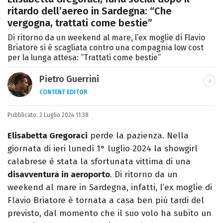
ritardo dell’aereo in Sardegna: “Che
vergogna, trattati come bestie”
Di ritorno da un weekend al mare, l’ex moglie di Flavio
Briatore si è scagliata contro una compagnia low cost
per la lunga attesa: “Trattati come bestie”
Pietro Guerrini
CONTENT EDITOR
Laurea in Lettere, smania di viaggi e
Pubblicato:
2 Luglio 2024 11:38
passione per i cartoni (della pizza e della
Pixar).
Elisabetta Gregoraci
perde la pazienza. Nella
giornata di ieri lunedì 1° luglio 2024 la showgirl
calabrese è stata la sfortunata vittima di una
disavventura in aeroporto
. Di ritorno da un
weekend al mare in Sardegna, infatti, l’ex moglie di
Flavio Briatore è tornata a casa ben più tardi del
previsto, dal momento che il suo volo ha subito un