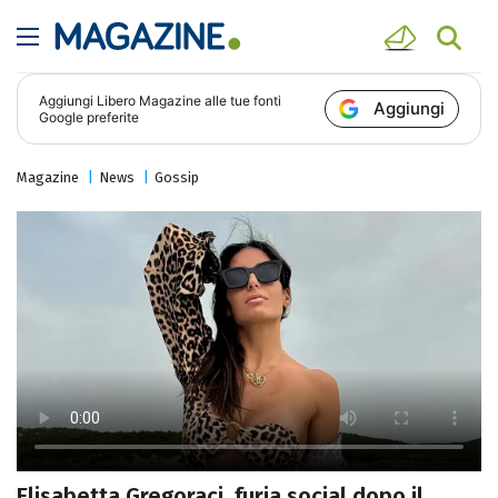
Aggiungi
Libero Magazine
alle tue fonti
Aggiungi
Google preferite
Magazine
News
Gossip
Elisabetta Gregoraci, furia social dopo il