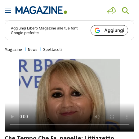
Aggiungi
Libero Magazine
alle tue fonti
Aggiungi
Google preferite
Magazine
News
Spettacoli
Che Tempo Che Fa, pagelle: Littizzetto