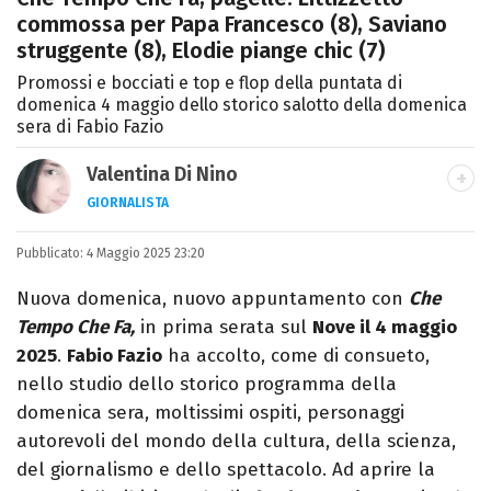
commossa per Papa Francesco (8), Saviano
struggente (8), Elodie piange chic (7)
Promossi e bocciati e top e flop della puntata di
domenica 4 maggio dello storico salotto della domenica
sera di Fabio Fazio
Valentina Di Nino
GIORNALISTA
LINKEDIN
INSTAGRAM
FACEBOOK
SITO
Pubblicato:
Romana, laurea in Scienze Politiche,
4 Maggio 2025 23:20
giornalista per caso. Ho scritto per
Nuova domenica, nuovo appuntamento con
Che
quotidiani, settimanali, siti e agenzie,
Tempo Che Fa,
in prima serata sul
Nove il 4 maggio
prevalentemente di cronaca e spettacoli.
2025
.
Fabio Fazio
ha accolto, come di consueto,
nello studio dello storico programma della
domenica sera, moltissimi ospiti, personaggi
autorevoli del mondo della cultura, della scienza,
del giornalismo e dello spettacolo. Ad aprire la