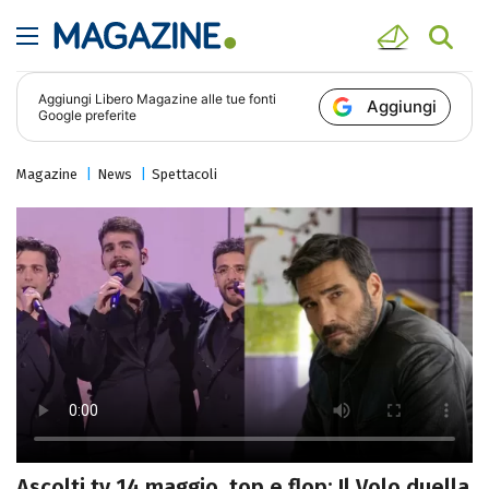
Aggiungi
Libero Magazine
alle tue fonti
Aggiungi
Google preferite
Magazine
News
Spettacoli
Ascolti tv 14 maggio, top e flop: Il Volo duella