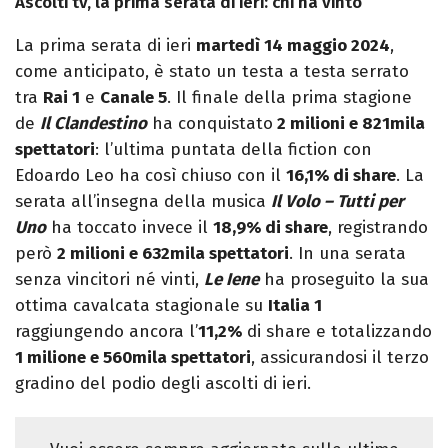
Ascolti tv, la prima serata di ieri: chi ha vinto
La prima serata di ieri
martedì 14 maggio 2024
,
come anticipato, è stato un testa a testa serrato
tra
Rai 1
e
Canale 5
. Il finale della prima stagione
de
Il Clandestino
ha conquistato
2 milioni e 821mila
spettatori
: l’ultima puntata della fiction con
Edoardo Leo ha così chiuso con il
16,1% di share
. La
serata all’insegna della musica
Il Volo – Tutti per
Uno
ha toccato invece il
18,9% di share
, registrando
però
2 milioni e 632mila spettatori
. In una serata
senza vincitori né vinti,
Le Iene
ha proseguito la sua
ottima cavalcata stagionale su
Italia 1
raggiungendo ancora l’
11,2%
di share e totalizzando
1 milione e 560mila spettatori
, assicurandosi il terzo
gradino del podio degli ascolti di ieri.