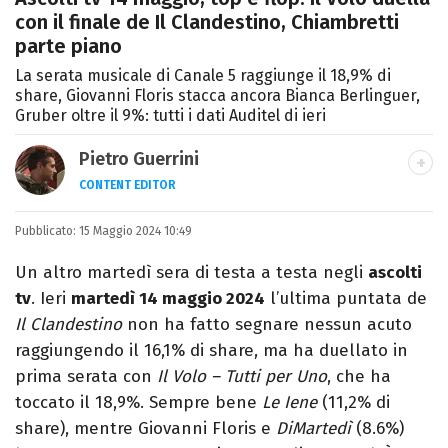
con il finale de Il Clandestino, Chiambretti
parte piano
La serata musicale di Canale 5 raggiunge il 18,9% di
share, Giovanni Floris stacca ancora Bianca Berlinguer,
Gruber oltre il 9%: tutti i dati Auditel di ieri
Pietro Guerrini
CONTENT EDITOR
Laurea in Lettere, smania di viaggi e
Pubblicato:
15 Maggio 2024 10:49
passione per i cartoni (della pizza e della
Pixar).
Un altro martedì sera di testa a testa negli
ascolti
tv
. Ieri
martedì 14 maggio 2024
l’ultima puntata de
Il Clandestino
non ha fatto segnare nessun acuto
raggiungendo il 16,1% di share, ma ha duellato in
prima serata con
Il Volo – Tutti per Uno
, che ha
toccato il 18,9%. Sempre bene
Le Iene
(11,2% di
share), mentre Giovanni Floris e
DiMartedì
(8.6%)