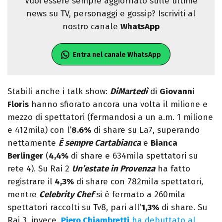
Vuoi essere sempre aggiornato sulle ultime
news su TV, personaggi e gossip? Iscriviti al
nostro canale
WhatsApp
Entra nel canale WhatsApp
Stabili anche i talk show:
DiMartedì
di
Giovanni
Floris
hanno sfiorato ancora una volta il milione e
mezzo di spettatori (fermandosi a un a.m. 1 milione
e 412mila) con l’
8.6%
di share su La7, superando
nettamente
È sempre Cartabianca
e
Bianca
Berlinger
(
4,4%
di share e 634mila spettatori su
rete 4). Su Rai 2
Un’estate in Provenza
ha fatto
registrare il
4,3%
di share con 782mila spettatori,
mentre
Celebrity Chef
si è fermato a 260mila
spettatori raccolti su Tv8, pari all’
1,3%
di share. Su
Rai 3, invece,
Piero Chiambretti
ha debuttato al