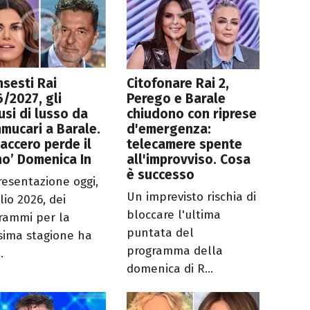
nsesti Rai
Citofonare Rai 2,
/2027, gli
Perego e Barale
usi di lusso da
chiudono con riprese
ucari a Barale.
d'emergenza:
accero perde il
telecamere spente
no’ Domenica In
all'improvviso. Cosa
è successo
resentazione oggi,
Un imprevisto rischia di
lio 2026, dei
bloccare l'ultima
rammi per la
puntata del
sima stagione ha
programma della
.
domenica di R...