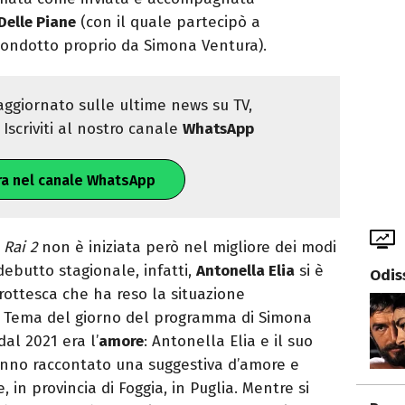
Delle Piane
(con il quale partecipò a
condotto proprio da Simona Ventura).
ggiornato sulle ultime news su TV,
Iscriviti al nostro canale
WhatsApp
ra nel canale WhatsApp
 Rai 2
non è iniziata però nel migliore dei modi
debutto stagionale, infatti,
Antonella Elia
si è
Odis
rottesca che ha reso la situazione
2. Tema del giorno del programma di Simona
al 2021 era l’
amore
: Antonella Elia e il suo
nno raccontato una suggestiva d’amore e
, in provincia di Foggia, in Puglia. Mentre si