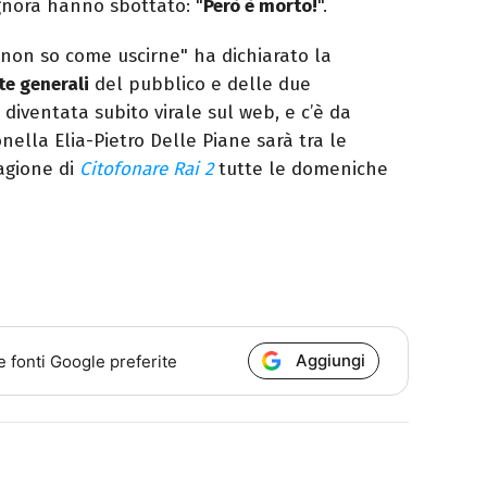
gnora hanno sbottato: "
Però è morto!
".
o non so come uscirne" ha dichiarato la
te generali
del pubblico e delle due
diventata subito virale sul web, e c’è da
ella Elia-Pietro Delle Piane sarà tra le
agione di
Citofonare Rai 2
tutte le domeniche
Aggiungi
e fonti Google preferite