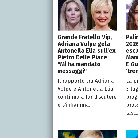
Grande Fratello Vip,
Pali
Adriana Volpe gela
2026
Antonella Elia sull'ex
escl
Pietro Delle Piane:
Mamm
"Mi ha mandato
E Gu
messaggi"
‘tre
Il rapporto tra Adriana
La p
Volpe e Antonella Elia
3 lug
continua a far discutere
prog
e s'infiamma...
pros
lasc..