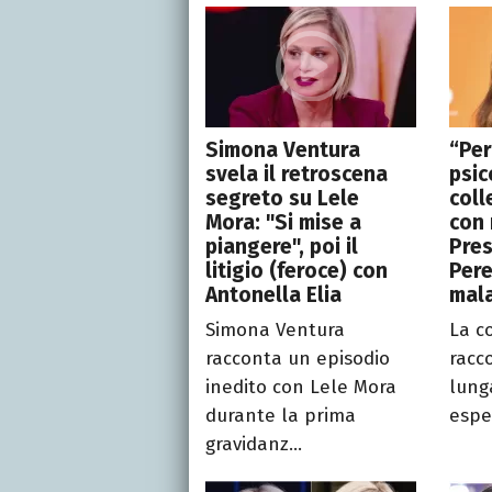
Simona Ventura
“Per
svela il retroscena
psic
segreto su Lele
coll
Mora: "Si mise a
con 
piangere", poi il
Pres
litigio (feroce) con
Pere
Antonella Elia
mala
Simona Ventura
La co
racconta un episodio
racc
inedito con Lele Mora
lunga
durante la prima
espe
gravidanz...