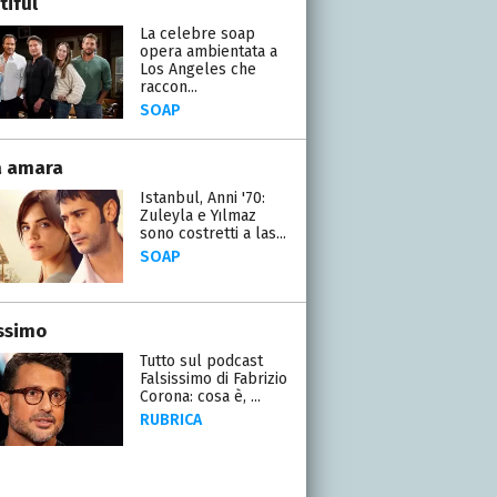
tiful
La celebre soap
opera ambientata a
Los Angeles che
raccon...
SOAP
a amara
Istanbul, Anni '70:
Zuleyla e Yılmaz
sono costretti a las...
SOAP
issimo
Tutto sul podcast
Falsissimo di Fabrizio
Corona: cosa è, ...
RUBRICA