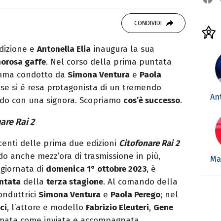
 di viaggi e passione per i cartoni (della pizza
CONDIVIDI
edizione e
Antonella Elia
inaugura la sua
orosa gaffe
. Nel corso della prima puntata
amma condotto da
Simona Ventura
e
Paola
inese si è resa protagonista di un tremendo
Ant
ando con una signora. Scopriamo
cos’è successo
.
are Rai 2
ncenti delle prima due edizioni
Citofonare Rai 2
 anche mezz’ora di trasmissione in più,
Mar
a giornata di
domenica 1° ottobre 2023
, è
ntata
della
terza stagione
. Al comando della
onduttrici
Simona Ventura
e
Paola Perego
; nel
ci
, l’attore e modello
Fabrizio Eleuteri
,
Gene
rmata come inviata e accompagnata