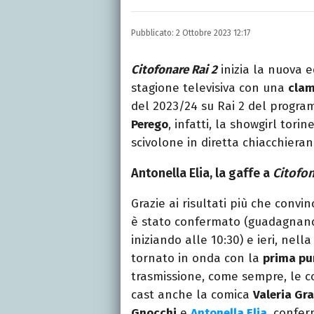
Laurea in Lettere, smania
e della Pixar).
Pubblicato:
2 Ottobre 2023 12:17
Citofonare Rai 2
inizia la nuova 
stagione televisiva con una
clam
del 2023/24 su Rai 2 del progr
Perego
, infatti, la showgirl tor
scivolone in diretta chiacchier
Antonella Elia, la gaffe a
Citofon
Grazie ai risultati più che convi
è stato confermato (guadagnando
iniziando alle 10:30) e ieri, nell
tornato in onda con la
prima pu
trasmissione, come sempre, le c
cast anche la comica
Valeria Gra
Gnocchi
e
Antonella Elia
, confe