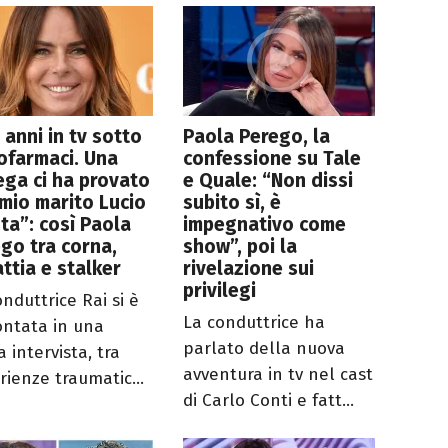
 anni in tv sotto
Paola Perego, la
ofarmaci. Una
confessione su Tale
ega ci ha provato
e Quale: “Non dissi
mio marito Lucio
subito sì, è
ta”: così Paola
impegnativo come
go tra corna,
show”, poi la
ttia e stalker
rivelazione sui
privilegi
nduttrice Rai si è
La conduttrice ha
ontata in una
parlato della nuova
 intervista, tra
avventura in tv nel cast
rienze traumatic...
di Carlo Conti e fatt...