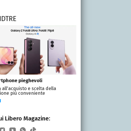
NDTRE
tphone pieghevoli
 all'acquisto e scelta della
ione più conveniente
I
i Libero Magazine: