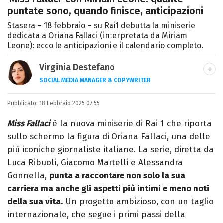
puntate sono, quando finisce, anticipazioni
Stasera – 18 febbraio – su Rai1 debutta la miniserie
dedicata a Oriana Fallaci (interpretata da Miriam
Leone): ecco le anticipazioni e il calendario completo.
Virginia Destefano
SOCIAL MEDIA MANAGER & COPYWRITER
Una passione smisurata per le serie TV.
Pubblicato:
18 Febbraio 2025 07:55
Laurea in Cinema, Televisione e New Media,
videomaking e scrittura sono il mio
Miss Fallaci
è la nuova miniserie di Rai 1 che riporta
passatempo preferito.
sullo schermo la figura di Oriana Fallaci, una delle
più iconiche giornaliste italiane. La serie, diretta da
Luca Ribuoli, Giacomo Martelli e Alessandra
Gonnella,
punta a raccontare non solo la sua
carriera ma anche gli aspetti più intimi e meno noti
della sua vita.
Un progetto ambizioso, con un taglio
internazionale, che segue i primi passi della