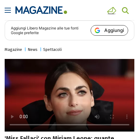
Aggiungi
Libero Magazine
alle tue fonti
Aggiungi
Google preferite
Magazine
News
Spettacoli
'Miss Fallaci' con Miriam Leone: quante