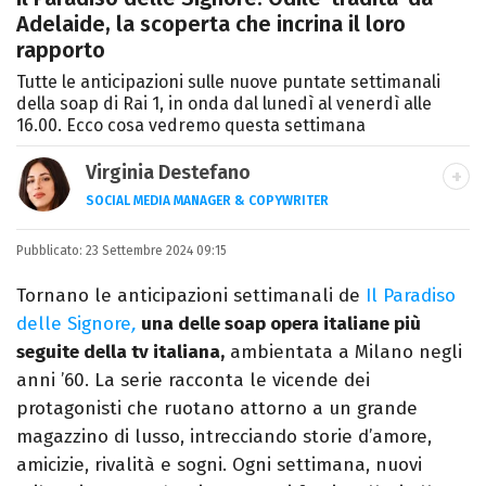
Adelaide, la scoperta che incrina il loro
rapporto
Tutte le anticipazioni sulle nuove puntate settimanali
della soap di Rai 1, in onda dal lunedì al venerdì alle
16.00. Ecco cosa vedremo questa settimana
Virginia Destefano
SOCIAL MEDIA MANAGER & COPYWRITER
Una passione smisurata per le serie TV.
Pubblicato:
23 Settembre 2024 09:15
Laurea in Cinema, Televisione e New Media,
videomaking e scrittura sono il mio
Tornano le anticipazioni settimanali de
Il Paradiso
passatempo preferito.
delle Signore
,
una delle soap opera italiane più
seguite della tv italiana,
ambientata a Milano negli
anni ’60. La serie racconta le vicende dei
protagonisti che ruotano attorno a un grande
magazzino di lusso, intrecciando storie d’amore,
amicizie, rivalità e sogni. Ogni settimana, nuovi