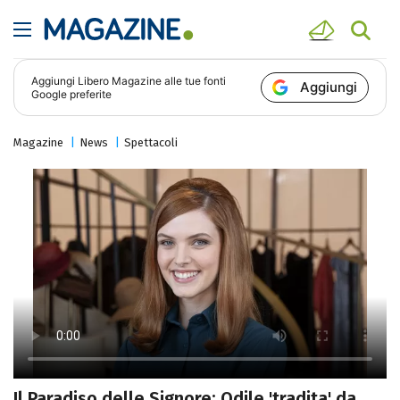
Aggiungi
Libero Magazine
alle tue fonti
Aggiungi
Google preferite
Magazine
News
Spettacoli
Il Paradiso delle Signore: Odile 'tradita' da