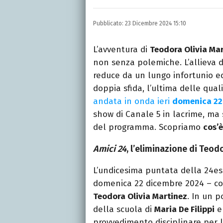
Laurea in Lettere, smania
e della Pixar).
Pubblicato:
23 Dicembre 2024 15:10
L’avventura di
Teodora Olivia Ma
non senza polemiche. L’allieva d
reduce da un lungo infortunio ed
doppia sfida, l’ultima delle qual
andata in onda ieri
domenica 22
show di Canale 5 in lacrime, ma 
del programma. Scopriamo
cos’
Amici 24
, l’eliminazione di Teod
L’undicesima puntata della 24es
domenica 22 dicembre 2024 – com
Teodora Olivia Martinez
. In un p
della scuola di
Maria De Filippi
er
provvedimento disciplinare per l