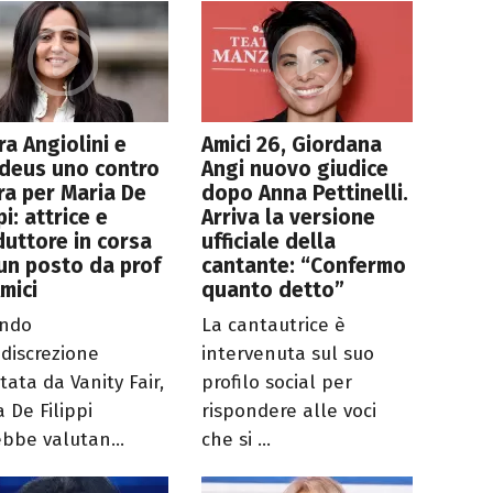
a Angiolini e
Amici 26, Giordana
deus uno contro
Angi nuovo giudice
tra per Maria De
dopo Anna Pettinelli.
pi: attrice e
Arriva la versione
uttore in corsa
ufficiale della
un posto da prof
cantante: “Confermo
mici
quanto detto”
ondo
La cantautrice è
ndiscrezione
intervenuta sul suo
tata da Vanity Fair,
profilo social per
 De Filippi
rispondere alle voci
ebbe valutan...
che si ...