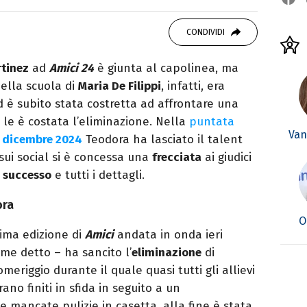
 di viaggi e passione per i cartoni (della pizza
CONDIVIDI
rtinez
ad
Amici 24
è giunta al capolinea, ma
ella scuola di
Maria De Filippi
, infatti, era
 è subito stata costretta ad affrontare una
i le è costata l’eliminazione. Nella
puntata
Van
 dicembre 2024
Teodora ha lasciato il talent
sui social si è concessa una
frecciata
ai giudici
è successo
e tutti i dettagli.
ora
O
ima edizione di
Amici
andata in onda ieri
e detto – ha sancito l’
eliminazione
di
omeriggio durante il quale quasi tutti gli allievi
ano finiti in sfida in seguito a un
e mancate pulizie in casetta, alla fine è stata