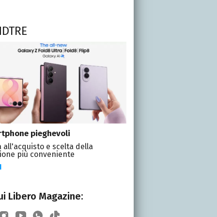
NDTRE
tphone pieghevoli
 all'acquisto e scelta della
ione più conveniente
I
i Libero Magazine: