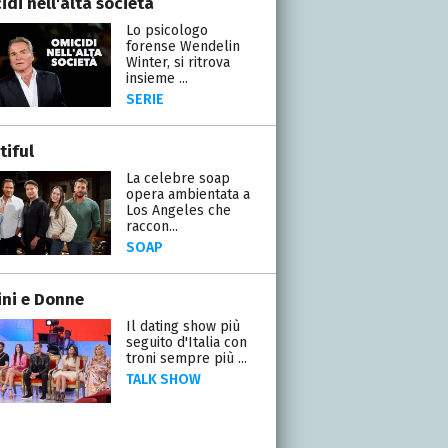
di nell'alta società
Lo psicologo
forense Wendelin
Winter, si ritrova
insieme ...
SERIE
tiful
La celebre soap
opera ambientata a
Los Angeles che
raccon...
SOAP
ni e Donne
Il dating show più
seguito d'Italia con
troni sempre più ...
TALK SHOW