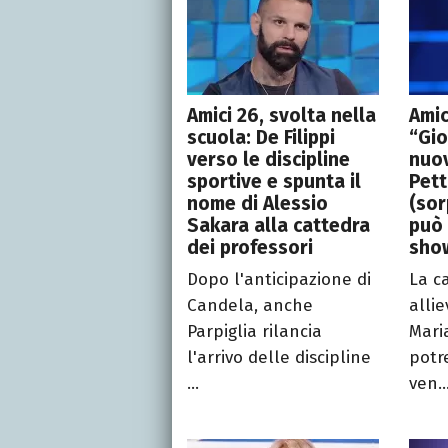
Amici 26, svolta nella
Amic
scuola: De Filippi
“Gio
verso le discipline
nuo
sportive e spunta il
Pett
nome di Alessio
(sor
Sakara alla cattedra
può 
dei professori
sho
Dopo l'anticipazione di
La c
Candela, anche
allie
Parpiglia rilancia
Maria
l'arrivo delle discipline
potr
...
ven..