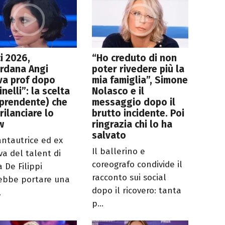
i 2026,
“Ho creduto di non
rdana Angi
poter rivedere più la
va prof dopo
mia famiglia”, Simone
inelli”: la scelta
Nolasco e il
prendente) che
messaggio dopo il
rilanciare lo
brutto incidente. Poi
w
ringrazia chi lo ha
salvato
antautrice ed ex
Il ballerino e
va del talent di
coreografo condivide il
 De Filippi
racconto sui social
ebbe portare una
dopo il ricovero: tanta
.
p...