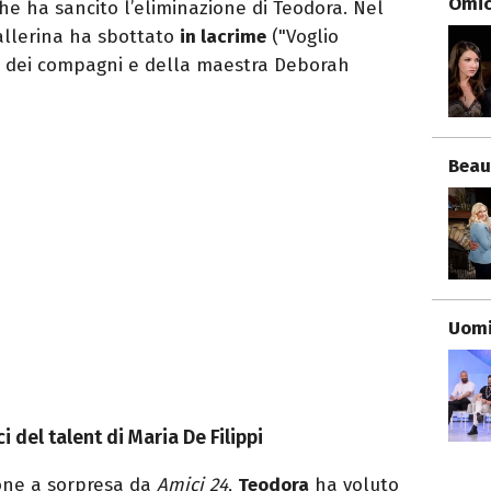
Omici
che ha sancito l’eliminazione di Teodora. Nel
ballerina ha sbottato
in lacrime
("Voglio
 dei compagni e della maestra Deborah
Beau
Uomi
ci del talent di Maria De Filippi
one a sorpresa da
Amici
24
,
Teodora
ha voluto