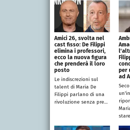
Amici 26, svolta nel
Ambr
cast fisso: De Filippi
Ama
elimina i professori,
l'al
ecco la nuova figura
Filip
che prenderà il loro
cond
posto
per 
ad A
Le indiscrezioni sul
Sec
talent di Maria De
un'i
Filippi parlano di una
ripor
rivoluzione senza pre...
Maria
star