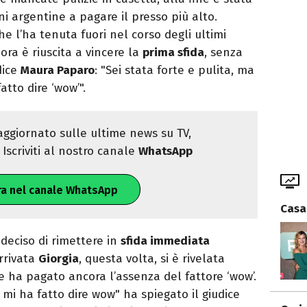
ni argentine a pagare il presso più alto.
e l’ha tenuta fuori nel corso degli ultimi
ra è riuscita a vincere la
prima sfida
, senza
dice
Maura Paparo
: "Sei stata forte e pulita, ma
atto dire ‘wow’".
ggiornato sulle ultime news su TV,
Iscriviti al nostro canale
WhatsApp
ra nel canale WhatsApp
Casa
deciso di rimettere in
sfida immediata
rrivata
Giorgia
, questa volta, si è rivelata
he ha pagato ancora l’assenza del fattore ‘wow’.
a mi ha fatto dire wow" ha spiegato il giudice