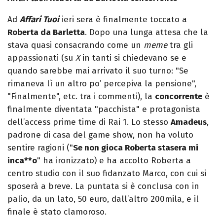
Ad
Affari Tuoi
ieri sera è finalmente toccato a
Roberta da Barletta
. Dopo una lunga attesa che la
stava quasi consacrando come un
meme
tra gli
appassionati (su
X
in tanti si chiedevano se e
quando sarebbe mai arrivato il suo turno: "Se
rimaneva lì un altro po’ percepiva la pensione",
"Finalmente", etc. tra i commenti), la
concorrente
è
finalmente diventata "pacchista" e protagonista
dell’access prime time di Rai 1. Lo stesso
Amadeus
,
padrone di casa del game show, non ha voluto
sentire ragioni ("
Se non gioca Roberta stasera mi
inca**o
" ha ironizzato) e ha accolto Roberta a
centro studio con il suo fidanzato Marco, con cui si
sposerà a breve. La puntata si è conclusa con in
palio, da un lato, 50 euro, dall’altro 200mila, e il
finale è stato clamoroso.