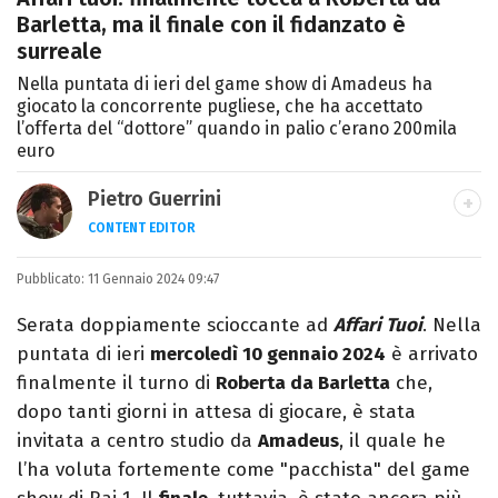
Barletta, ma il finale con il fidanzato è
surreale
Nella puntata di ieri del game show di Amadeus ha
giocato la concorrente pugliese, che ha accettato
l’offerta del “dottore” quando in palio c’erano 200mila
euro
Pietro Guerrini
CONTENT EDITOR
Laurea in Lettere, smania di viaggi e
Pubblicato:
11 Gennaio 2024 09:47
passione per i cartoni (della pizza e della
Pixar).
Serata doppiamente scioccante ad
Affari Tuoi
. Nella
puntata di ieri
mercoledì 10 gennaio 2024
è arrivato
finalmente il turno di
Roberta da Barletta
che,
dopo tanti giorni in attesa di giocare, è stata
invitata a centro studio da
Amadeus
, il quale he
l’ha voluta fortemente come "pacchista" del game