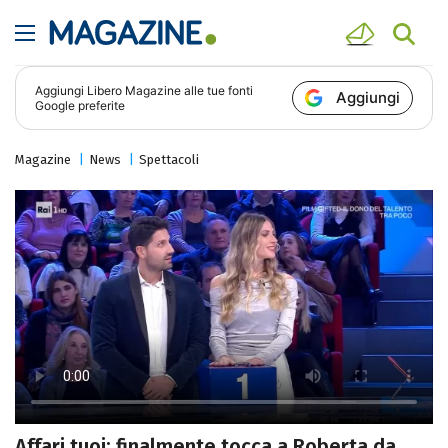
Aggiungi
Libero Magazine
alle tue fonti
Aggiungi
Google preferite
Magazine
News
Spettacoli
Affari tuoi: finalmente tocca a Roberta da