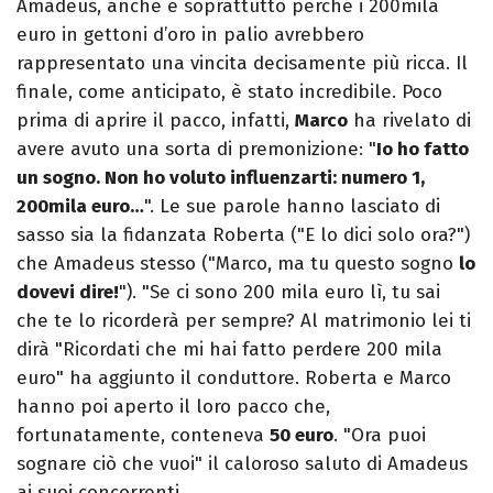
Amadeus, anche e soprattutto perché i 200mila
euro in gettoni d’oro in palio avrebbero
rappresentato una vincita decisamente più ricca. Il
finale, come anticipato, è stato incredibile. Poco
prima di aprire il pacco, infatti,
Marco
ha rivelato di
avere avuto una sorta di premonizione: "
Io ho fatto
un sogno. Non ho voluto influenzarti: numero 1,
200mila euro…
". Le sue parole hanno lasciato di
sasso sia la fidanzata Roberta ("E lo dici solo ora?")
che Amadeus stesso ("Marco, ma tu questo sogno
lo
dovevi dire!
"). "Se ci sono 200 mila euro lì, tu sai
che te lo ricorderà per sempre? Al matrimonio lei ti
dirà "Ricordati che mi hai fatto perdere 200 mila
euro" ha aggiunto il conduttore. Roberta e Marco
hanno poi aperto il loro pacco che,
fortunatamente, conteneva
50 euro
. "Ora puoi
sognare ciò che vuoi" il caloroso saluto di Amadeus
ai suoi concorrenti.