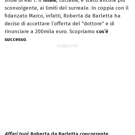
show di Rai 1. Il
finale
, tuttavia, è stato ancora più
sconvolgente, ai limiti del surreale. In coppia con il
fidanzato Marco, infatti, Roberta da Barletta ha
deciso di accettare l’offerta del "dottore" e di
rinunciare a 200mila euro. Scopriamo
cos’è
successo
.
Affari tuoi
: Roberta da Barletta concorrente