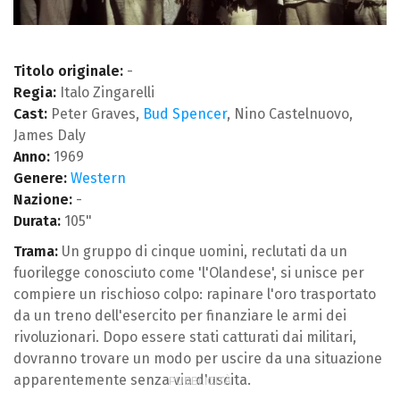
Titolo originale:
-
Regia:
Italo Zingarelli
Cast:
Peter Graves,
Bud Spencer
, Nino Castelnuovo,
James Daly
Anno:
1969
Genere:
Western
Nazione:
-
Durata:
105"
Trama:
Un gruppo di cinque uomini, reclutati da un
fuorilegge conosciuto come 'l'Olandese', si unisce per
compiere un rischioso colpo: rapinare l'oro trasportato
da un treno dell'esercito per finanziare le armi dei
rivoluzionari. Dopo essere stati catturati dai militari,
dovranno trovare un modo per uscire da una situazione
apparentemente senza via d'uscita.