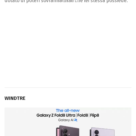
dotato di poteri sovrannaturali che lei stessa possiede.
WINDTRE