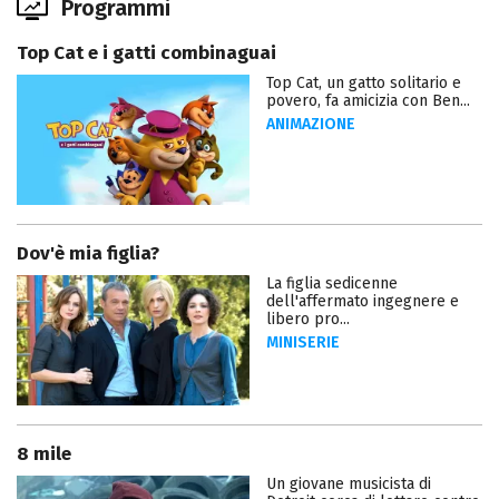
Programmi
Top Cat e i gatti combinaguai
Top Cat, un gatto solitario e
povero, fa amicizia con Ben...
ANIMAZIONE
Dov'è mia figlia?
La figlia sedicenne
dell'affermato ingegnere e
libero pro...
MINISERIE
8 mile
Un giovane musicista di