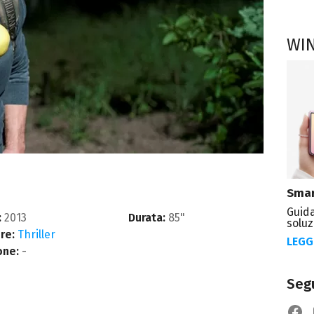
WI
Smar
Guida
:
2013
Durata:
85"
soluz
re:
Thriller
LEGG
one:
-
Segu