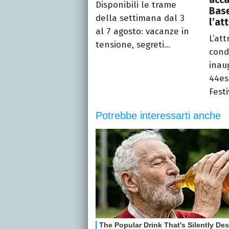
Disponibili le trame
Base
della settimana dal 3
l’at
al 7 agosto: vacanze in
L’att
tensione, segreti...
cond
inau
44es
Festi