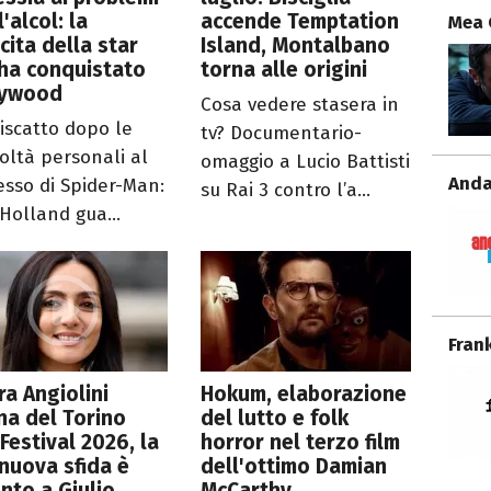
l'alcol: la
accende Temptation
Mea 
ncita della star
Island, Montalbano
ha conquistato
torna alle origini
lywood
Cosa vedere stasera in
riscatto dopo le
tv? Documentario-
coltà personali al
omaggio a Lucio Battisti
Anda
esso di Spider-Man:
su Rai 3 contro l’a...
Holland gua...
Fran
a Angiolini
Hokum, elaborazione
na del Torino
del lutto e folk
 Festival 2026, la
horror nel terzo film
nuova sfida è
dell'ottimo Damian
nto a Giulio
McCarthy.