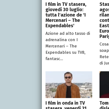
I film in TV stasera,
Stas
giovedì 30 luglio:
agos
tutta l'azione de 'I
rila
Mercenari – The
cont
Expendables'
East
Euro
Azione ad alto tasso di
Pari
adrenalina con I
Cosa
Mercenari – The
soap
Expendables su TV8,
Rete
fantasc...
di Ju
I film in onda in TV
Tom 
stasera, venerdì 31
disl