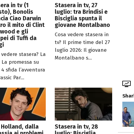
era in tv (1
Stasera in tv, 27
to), Bonolis
luglio: tra Brindisi e
ncia Ciao Darwin
Bisciglia spunta il
ro il mito di Clint
giovane Montalbano
wood e gli
Cosa vedere stasera in
pei di Tuffi da
tv? Il prime time del 27
gi
luglio 2026: Il giovane
 vedere stasera? La
Montalbano s...
 La promessa su
 4 sfida l’avventura
rassic Par...
Shar
Holland, dalla
Stasera in tv, 28
essia ai problemi
luglio: Bisciglia