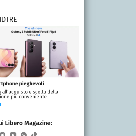
NDTRE
tphone pieghevoli
 all'acquisto e scelta della
ione più conveniente
I
i Libero Magazine: