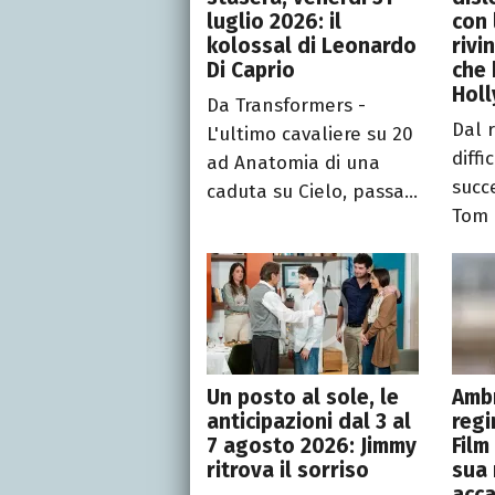
luglio 2026: il
con 
kolossal di Leonardo
rivi
Di Caprio
che 
Hol
Da Transformers -
Dal 
L'ultimo cavaliere su 20
diffi
ad Anatomia di una
succ
caduta su Cielo, passa...
Tom 
Un posto al sole, le
Ambr
anticipazioni dal 3 al
regi
7 agosto 2026: Jimmy
Film
ritrova il sorriso
sua 
acca