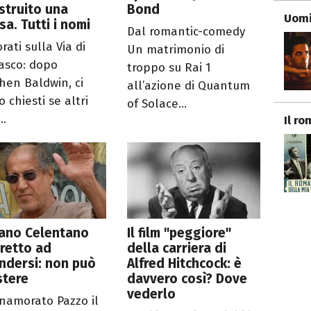
struito una
Bond
Uomi
sa. Tutti i nomi
Dal romantic-comedy
rati sulla Via di
Un matrimonio di
sco: dopo
troppo su Rai 1
hen Baldwin, ci
all’azione di Quantum
 chiesti se altri
of Solace...
..
Il r
iano Celentano
Il film "peggiore"
retto ad
della carriera di
ndersi: non può
Alfred Hitchcock: è
stere
davvero così? Dove
vederlo
nnamorato Pazzo il