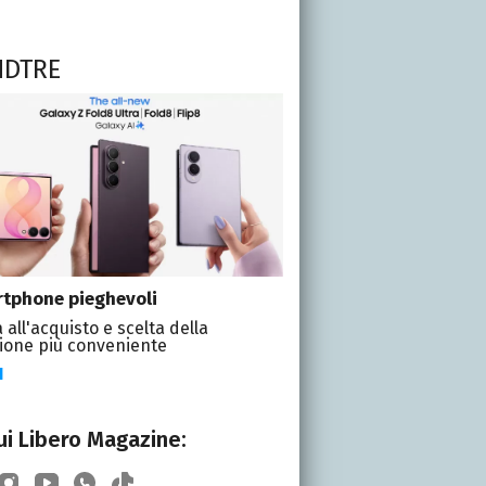
NDTRE
tphone pieghevoli
 all'acquisto e scelta della
ione più conveniente
I
i Libero Magazine: