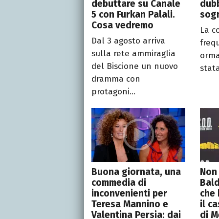
debuttare su Canale
dubb
5 con Furkan Palali.
sog
Cosa vedremo
La c
Dal 3 agosto arriva
freq
sulla rete ammiraglia
orma
del Biscione un nuovo
stata
dramma con
protagoni...
Buona giornata, una
Non
commedia di
Bald
inconvenienti per
che 
Teresa Mannino e
il c
Valentina Persia: dai
di M