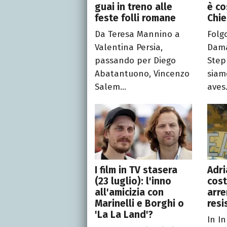
guai in treno alle
è co
feste folli romane
Chie
Da Teresa Mannino a
Folgo
Valentina Persia,
Dama
passando per Diego
Step
Abatantuono, Vincenzo
siamo
Salem...
aves.
I film in TV stasera
Adr
(23 luglio): l'inno
cost
all'amicizia con
arre
Marinelli e Borghi o
resi
'La La Land'?
In I