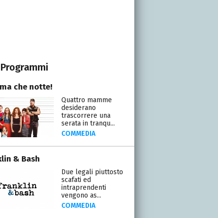
Programmi
a che notte!
Quattro mamme
desiderano
trascorrere una
serata in tranqu...
COMMEDIA
klin & Bash
Due legali piuttosto
scafati ed
intraprendenti
vengono as...
COMMEDIA