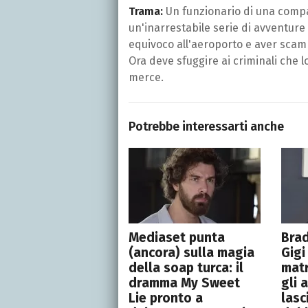
Trama:
Un funzionario di una compag
un'inarrestabile serie di avventure
equivoco all'aeroporto e aver scam
Ora deve sfuggire ai criminali che
merce.
Potrebbe interessarti anche
Mediaset punta
Brad
(ancora) sulla magia
Gigi
della soap turca: il
matr
dramma My Sweet
gli 
Lie pronto a
lasc