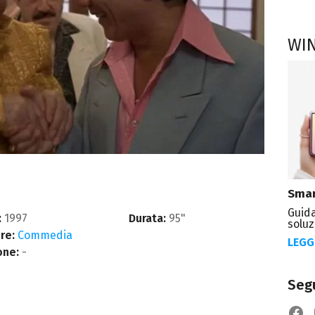
WI
Smar
Guida
:
1997
Durata:
95"
soluz
re:
Commedia
LEGG
one:
-
Segu