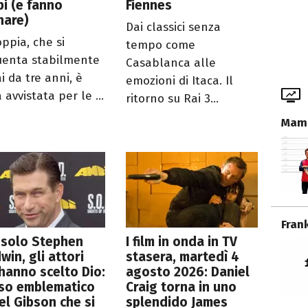
i (e fanno
Fiennes
nare)
Dai classici senza
oppia, che si
tempo come
uenta stabilmente
Casablanca alle
i da tre anni, è
emozioni di Itaca. Il
 avvistata per le ...
ritorno su Rai 3...
Mamm
Fran
 solo Stephen
I film in onda in TV
win, gli attori
stasera, martedì 4
hanno scelto Dio:
agosto 2026: Daniel
aso emblematico
Craig torna in uno
el Gibson che si
splendido James