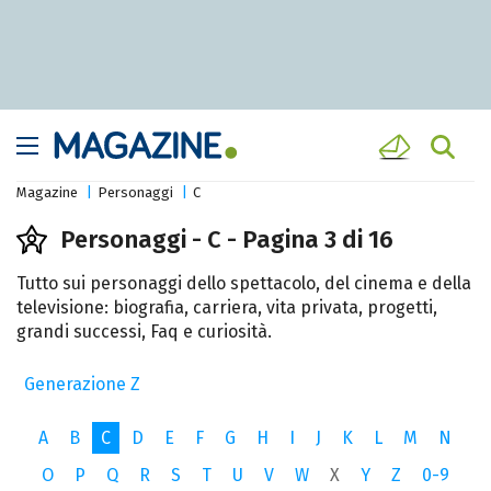
Magazine
Personaggi
C
Personaggi - C - Pagina 3 di 16
Tutto sui personaggi dello spettacolo, del cinema e della
televisione: biografia, carriera, vita privata, progetti,
grandi successi, Faq e curiosità.
Generazione Z
A
B
C
D
E
F
G
H
I
J
K
L
M
N
O
P
Q
R
S
T
U
V
W
X
Y
Z
0-9