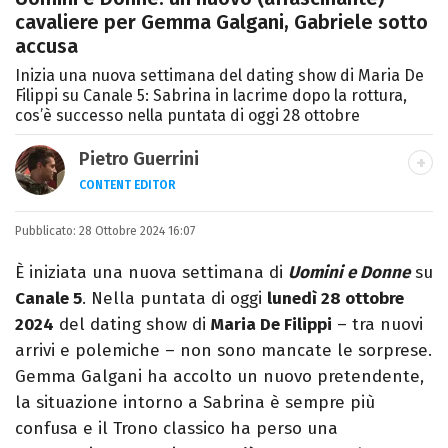
cavaliere per Gemma Galgani, Gabriele sotto
accusa
Inizia una nuova settimana del dating show di Maria De
Filippi su Canale 5: Sabrina in lacrime dopo la rottura,
cos’è successo nella puntata di oggi 28 ottobre
Pietro Guerrini
CONTENT EDITOR
Laurea in Lettere, smania di viaggi e
Pubblicato:
28 Ottobre 2024 16:07
passione per i cartoni (della pizza e della
Pixar).
È iniziata una nuova settimana di
Uomini e Donne
su
Canale 5
. Nella puntata di oggi
lunedì 28 ottobre
2024
del dating show di
Maria De Filippi
– tra nuovi
arrivi e polemiche – non sono mancate le sorprese.
Gemma Galgani ha accolto un nuovo pretendente,
la situazione intorno a Sabrina è sempre più
confusa e il Trono classico ha perso una