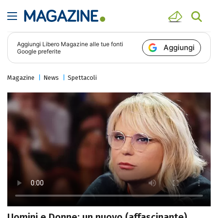
Aggiungi
Libero Magazine
alle tue fonti
Aggiungi
Google preferite
Magazine
News
Spettacoli
Uomini e Donne: un nuovo (affascinante)