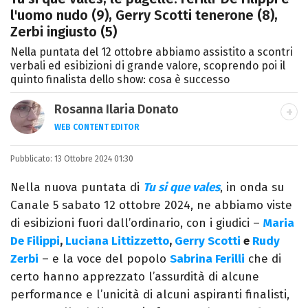
l'uomo nudo (9), Gerry Scotti tenerone (8),
Zerbi ingiusto (5)
Nella puntata del 12 ottobre abbiamo assistito a scontri
verbali ed esibizioni di grande valore, scoprendo poi il
quinto finalista dello show: cosa è successo
Rosanna Ilaria Donato
WEB CONTENT EDITOR
Laureata in Linguaggi dei Media, mi dedico
Pubblicato:
13 Ottobre 2024 01:30
al mondo dell’intrattenimento da 10 anni.
Ho lavorato come web content editor
Nella nuova puntata di
Tu si que vales
, in onda su
freelance per diverse testate.
Canale 5 sabato 12 ottobre 2024, ne abbiamo viste
di esibizioni fuori dall’ordinario, con i giudici –
Maria
De Filippi
,
Luciana Littizzetto
,
Gerry Scotti
e
Rudy
Zerbi
– e la voce del popolo
Sabrina Ferilli
che di
certo hanno apprezzato l’assurdità di alcune
performance e l’unicità di alcuni aspiranti finalisti,