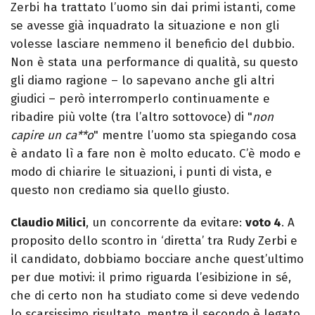
Zerbi ha trattato l’uomo sin dai primi istanti, come
se avesse già inquadrato la situazione e non gli
volesse lasciare nemmeno il beneficio del dubbio.
Non è stata una performance di qualità, su questo
gli diamo ragione – lo sapevano anche gli altri
giudici – però interromperlo continuamente e
ribadire più volte (tra l’altro sottovoce) di "
non
capire un ca**o
" mentre l’uomo sta spiegando cosa
è andato lì a fare non è molto educato. C’è modo e
modo di chiarire le situazioni, i punti di vista, e
questo non crediamo sia quello giusto.
Claudio Milici
, un concorrente da evitare:
voto 4
. A
proposito dello scontro in ‘diretta’ tra Rudy Zerbi e
il candidato, dobbiamo bocciare anche quest’ultimo
per due motivi: il primo riguarda l’esibizione in sé,
che di certo non ha studiato come si deve vedendo
lo scarsissimo risultato, mentre il secondo è legato