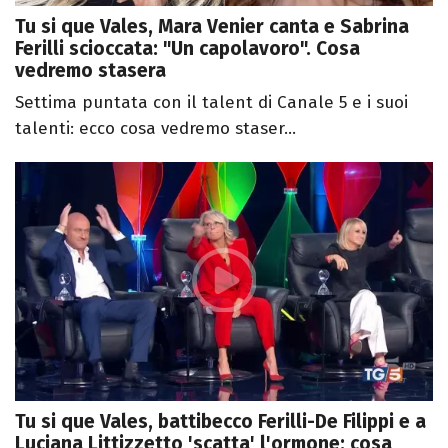
Tu si que Vales, Mara Venier canta e Sabrina
Ferilli scioccata: "Un capolavoro". Cosa
vedremo stasera
Settima puntata con il talent di Canale 5 e i suoi
talenti: ecco cosa vedremo staser...
Tu si que Vales, battibecco Ferilli-De Filippi e a
Luciana Littizzetto 'scatta' l'ormone: cosa