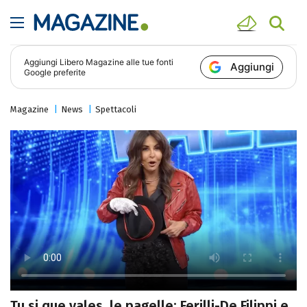
Aggiungi
Libero Magazine
alle tue fonti
Aggiungi
Google preferite
Magazine
News
Spettacoli
Tu si que vales, le pagelle: Ferilli-De Filippi e