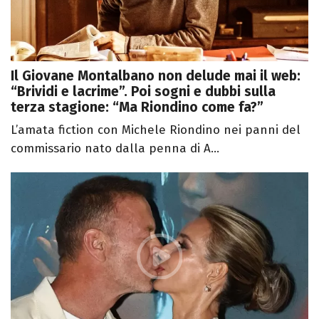
Il Giovane Montalbano non delude mai il web:
“Brividi e lacrime”. Poi sogni e dubbi sulla
terza stagione: “Ma Riondino come fa?”
L’amata fiction con Michele Riondino nei panni del
commissario nato dalla penna di A...