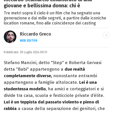
giovane e bellissima donna: chi è
Tre metri sopra il cielo è un film che ha segnato una
generazione e dai mille segreti, a partire dalle iconiche
location romane, fino alle coincidenze dei casting
Riccardo Greco
WEB EDITOR
LINKEDIN
Pubblicato:
Si avvicina all'editoria studiando all'IED
30 Luglio 2024 09:31
come Fashion Editor. Si specializza poi in
Stefano Mancini, detto "Step" e Roberta Gervasi
Comunicazione digitale, Giornalismo e
detta "Babi" appartengono a
due realtà
Nuovi media presso La Sapienza,
completamente diverse,
nonostante entrambi
collaborando con alcune testate ed uffici
appartengano a famiglie altolocate.
Lei è una
stampa.
studentessa modello
, ha amici e corteggiatori e si
divide tra casa, scuola e festicciole private d’élite.
Lui è un teppista dal passato violento e pieno di
rabbia
a causa della separazione dei genitori, che