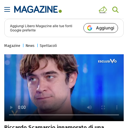
Aggiungi
Libero Magazine
alle tue fonti
Aggiungi
Google preferite
Magazine
News
Spettacoli
Riccardo Scamarcio innamorato di una