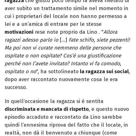
ragazza
che giusto poco tempo fa aveva rivelato di
aver subito un trattamento simile nel momento in
cui i proprietari del locale non hanno permesso a
lei e a un’amica di entrare per le stesse
motivazioni
rese note proprio da Lino . "
Allora
ragazzi adesso parlo io
[…]
Fate schifo, siete pezzenti!
Ma poi non vi curate nemmeno delle persone che
ospitate o non ospitate? Cos’è una giustificazione
perché non l’avete invitato? Intanto vi fa comodo,
ospitato o no
", ha sottolineato
la ragazza sui social
,
dopo aver raccontato nuovamente cosa le era
successo.
In quell’occasione la ragazza si è sentita
discriminata e mancata di rispetto
, e questo nuovo
episodio accaduto e raccontato da Lino sarebbe
quindi l’ennesima riprova del fatto che il locale, in
realtà, non dà il benvenuto a chiunque (come