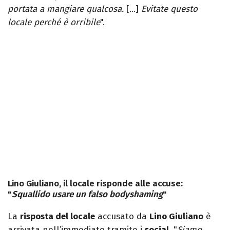
portata a mangiare qualcosa.
[…]
Evitate questo
locale perché è orribile
".
Lino Giuliano, il locale risponde alle accuse:
"
Squallido usare un falso bodyshaming
"
La
risposta del locale
accusato da
Lino Giuliano
è
arrivata nell’immediato tramite i
social
. "
Siamo