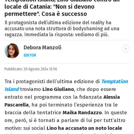
locale di Catania: "Non si devono
permettere". Cosa è successo
Il protagonista dell’ultima edizione del reality ha
accusato una nota struttura di bodyshaming ad una
ragazza. Immediata la risposta: vediamo di più.
Debora Manzoli
EDITOR
LINKEDIN
INSTAGRAM
FACEBOOK
SITO
Pubblicato:
Scrittrice, copywriter, editor e pubblicista
20 Agosto 2024 12:56
mantovana, laureata in Lettere, Cinema e
Tra i protagonisti dell’ultima edizione di
Temptation
Tv. Ha due libri all’attivo e ama la scrittura
Island
troviamo
Lino Giuliano
, che dopo essere
alla follia.
entrato nel programma con la fidanzata
Alessia
Pascarella
, ha poi terminato l’esperienza tra le
braccia della tentatrice
Maika Randazzo
. In queste
ore, però, si è tornati a parlare di lui per tutt’altro
motivo: sui social
Lino ha accusato un noto locale