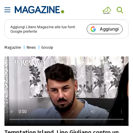
Aggiungi
Libero Magazine
alle tue fonti
Aggiungi
Google preferite
Magazine
News
Gossip
Temptation Island, Lino Giuliano contro un