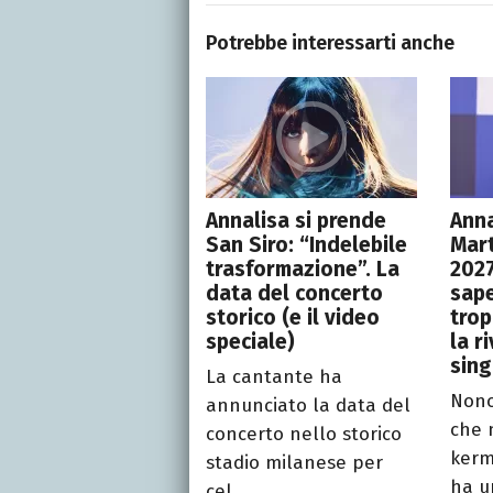
Potrebbe interessarti anche
Annalisa si prende
Anna
San Siro: “Indelebile
Mar
trasformazione”. La
2027
data del concerto
sape
storico (e il video
trop
speciale)
la r
sin
La cantante ha
Nono
annunciato la data del
che 
concerto nello storico
kerm
stadio milanese per
ha u
cel...