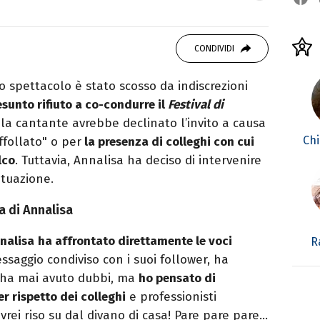
studiando all'IED come Fashion Editor. Si
CONDIVIDI
icazione digitale, Giornalismo e Nuovi media
laborando con alcune testate ed uffici stampa.
lo spettacolo è stato scosso da indiscrezioni
esunto rifiuto a co-condurre il
Festival di
, la cantante avrebbe declinato l’invito a causa
Chi
ffollato" o per
la presenza di colleghi con cui
lco
. Tuttavia, Annalisa ha deciso di intervenire
ituazione.
a di Annalisa
nalisa
ha affrontato direttamente le voci
R
ssaggio condiviso con i suoi follower, ha
n ha mai avuto dubbi, ma
ho pensato di
 rispetto dei colleghi
e professionisti
avrei riso su dal divano di casa! Pare pare pare…