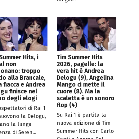
Summer Hits, i
Tim Summer Hits
al non
2026, pagelle: la
donano: troppo
vera hit è Andrea
io alla Brancale,
Delogu (9), Angelina
a fiacca e Andrea
Mango ci mette il
gu finisce nel
cuore (8). Ma la
no degli elogi
scaletta è un sonoro
flop (4)
espettatori di Rai 1
Su Rai 1 è partita la
uovono la Delogu,
nuova edizione di Tim
icano la lunga
Summer Hits con Carlo
enza di Seren...