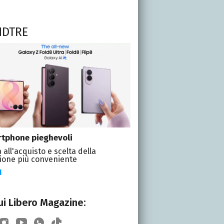
NDTRE
tphone pieghevoli
 all'acquisto e scelta della
ione più conveniente
I
i Libero Magazine: