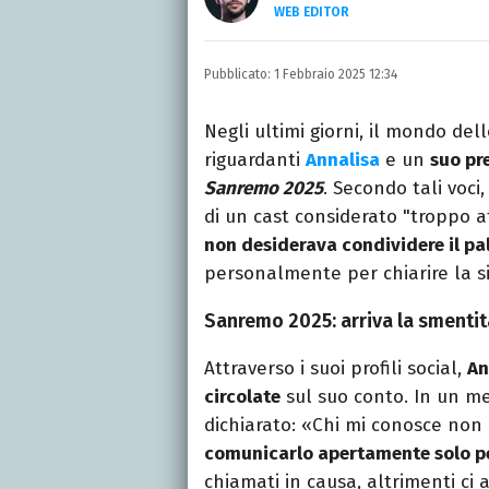
WEB EDITOR
LINKEDIN
Si avvicina all'editoria 
Pubblicato:
1 Febbraio 2025 12:34
specializza poi in Comun
presso La Sapienza, col
Negli ultimi giorni, il mondo del
riguardanti
Annalisa
e un
suo pr
Sanremo 2025
. Secondo tali voci
di un cast considerato "troppo a
non desiderava condividere il pa
personalmente per chiarire la s
Sanremo 2025: arriva la smentit
Attraverso i suoi profili social,
An
circolate
sul suo conto. In un me
dichiarato: «Chi mi conosce no
comunicarlo apertamente solo per
chiamati in causa, altrimenti ci 