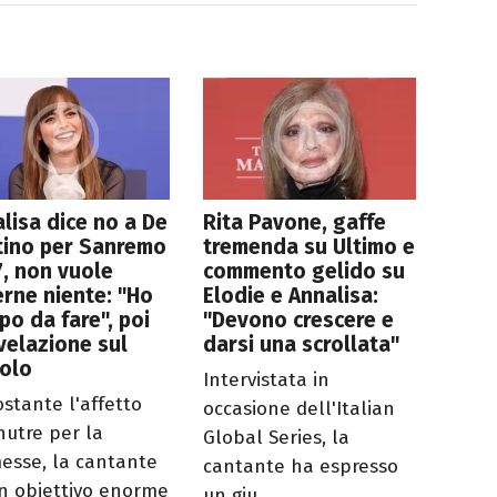
lisa dice no a De
Rita Pavone, gaffe
tino per Sanremo
tremenda su Ultimo e
, non vuole
commento gelido su
rne niente: "Ho
Elodie e Annalisa:
po da fare", poi
"Devono crescere e
ivelazione sul
darsi una scrollata"
golo
Intervistata in
stante l'affetto
occasione dell'Italian
nutre per la
Global Series, la
esse, la cantante
cantante ha espresso
n obiettivo enorme
un giu...