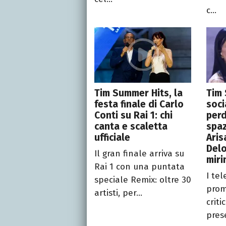
c...
Tim Summer Hits, la
Tim 
festa finale di Carlo
soci
Conti su Rai 1: chi
per
canta e scaletta
spaz
ufficiale
Aris
Delo
Il gran finale arriva su
miri
Rai 1 con una puntata
I tel
speciale Remix: oltre 30
prom
artisti, per...
crit
pres