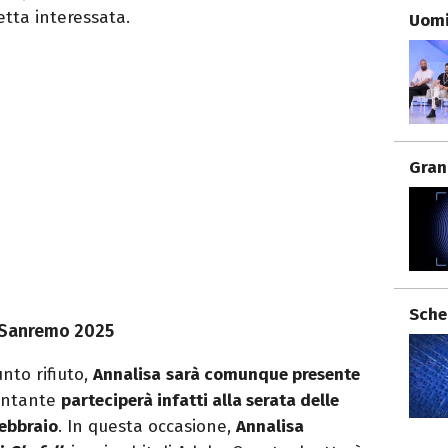
tta interessata.
Uomi
Gran
Sche
a Sanremo 2025
nto rifiuto,
Annalisa
sarà comunque presente
cantante
parteciperà infatti alla serata delle
febbraio
. In questa occasione,
Annalisa