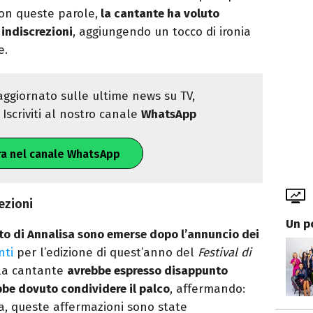
on queste parole,
la cantante ha voluto
 indiscrezioni
, aggiungendo un tocco di ironia
e.
ggiornato sulle ultime news su TV,
Iscriviti al nostro canale
WhatsApp
ra nel canale WhatsApp
ezioni
Un p
uto di Annalisa sono emerse dopo l’annuncio dei
nti
per l’edizione di quest’anno del
Festival di
 la cantante
avrebbe espresso disappunto
bbe dovuto condividere il palco
, affermando:
ia, queste affermazioni sono state