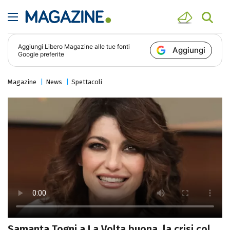
Aggiungi
Libero Magazine
alle tue fonti
Aggiungi
Google preferite
Magazine
News
Spettacoli
Samanta Togni a La Volta buona, la crisi col