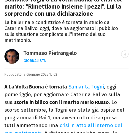
marito: “Rimettiamo insieme i pezzi”. Lui la
sorprende con una dichiarazione
La ballerina e conduttrice è tornata in studio da
Caterina Balivo, oggi, dove ha aggiornato il pubblico
sulla situazione complicata all''interno del suo
matrimonio.
Tommaso Pietrangelo
GIORNALISTA
Autore, giornalista, cantautore. Laureato in
Pubblicato:
9 Gennaio 2025 15:02
Letterature Straniere, è appassionato di
cinema, poesia e Shakespeare. Scrive
A La Volta Buona è tornata
Samanta Togni
, oggi
canzoni e ama i gatti.
pomeriggio, per aggiornare Caterina Balivo sulla
sua
storia in bilico con il marito Mario Russo
. Lo
scorso settembre, la Togni era stata già ospite del
programma di Rai 1, ma aveva colto di sorpresa
tutti ammettendo una
crisi in atto all’interno del