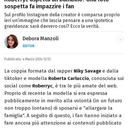
sospetta fa impazzire i fan
Sul profilo Instagram della creator è comparsa proprio
ieri un’immagine che lascia pensare a una ipotetica
gravidanza: sarà davvero così? Ecco la verità.
Debora Manzoli
EDITOR
LINKEDIN
INSTAGRAM
FACEBOOK
SITO
Pubblicato:
Scrittrice, copywriter, editor e pubblicista
4 Marzo 2024 12:52
mantovana, laureata in Lettere, Cinema e
La coppia formata dal rapper
Niky Savage
e dalla
Tv. Ha due libri all’attivo e ama la scrittura
tiktoker e modella
Roberta Carluccio
, conosciuta sui
alla follia.
social come
Roberryc
, è tra le più amate del web.
Proprio di recente la modella si era espressa
pubblicamente in merito alla volontà (in un futuro
non troppo lontano) di sposarsi e "allargare la
famiglia". A seguito di questo, i fan hanno iniziato a
fare ancora più attenzione ai contenuti pubblicato