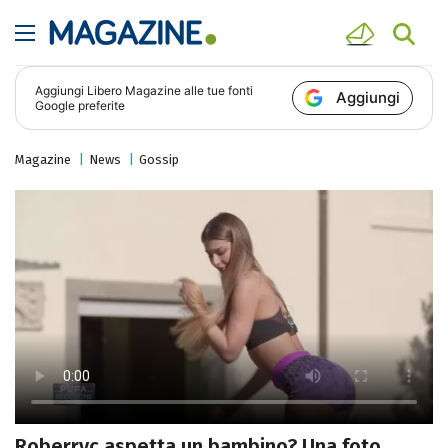
Aggiungi
Libero Magazine
alle tue fonti
Aggiungi
Google preferite
Magazine
News
Gossip
Roberryc aspetta un bambino? Una foto