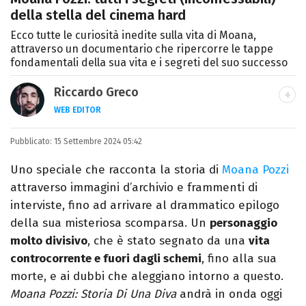
della stella del cinema hard
Ecco tutte le curiosità inedite sulla vita di Moana,
attraverso un documentario che ripercorre le tappe
fondamentali della sua vita e i segreti del suo successo
Riccardo Greco
WEB EDITOR
LINKEDIN
Pubblicato:
Si avvicina all'editoria studiando all'IED
15 Settembre 2024 05:42
come Fashion Editor. Si specializza poi in
Uno speciale che racconta la storia di
Moana Pozzi
Comunicazione digitale, Giornalismo e
attraverso immagini d’archivio e frammenti di
Nuovi media presso La Sapienza,
interviste, fino ad arrivare al drammatico epilogo
collaborando con alcune testate ed uffici
della sua misteriosa scomparsa. Un
personaggio
stampa.
molto divisivo
, che è stato segnato da una
vita
controcorrente e fuori dagli schemi
, fino alla sua
morte, e ai dubbi che aleggiano intorno a questo.
Moana Pozzi: Storia Di Una Diva
andrà in onda oggi