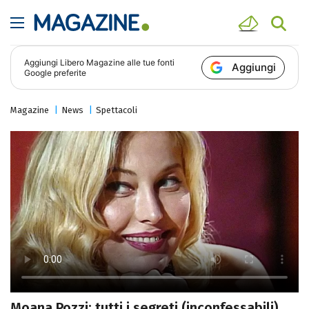
Aggiungi
Libero Magazine
alle tue fonti
Aggiungi
Google preferite
Magazine
News
Spettacoli
Moana Pozzi: tutti i segreti (inconfessabili)