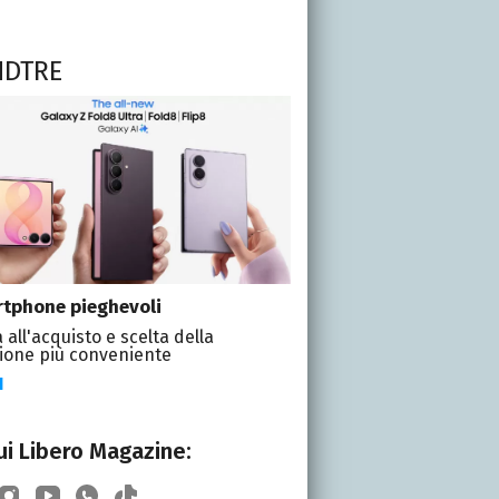
NDTRE
tphone pieghevoli
 all'acquisto e scelta della
ione più conveniente
I
i Libero Magazine: