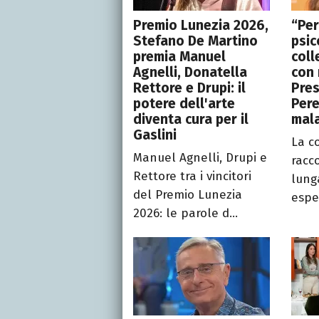
Premio Lunezia 2026,
“Per
Stefano De Martino
psic
premia Manuel
coll
Agnelli, Donatella
con 
Rettore e Drupi: il
Pres
potere dell'arte
Pere
diventa cura per il
mala
Gaslini
La co
Manuel Agnelli, Drupi e
racc
Rettore tra i vincitori
lunga
del Premio Lunezia
espe
2026: le parole d...