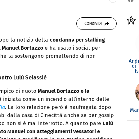
OOK
ttà di Parthenope, si definisce "madriletana".
CONDIVIDI
umero imprecisato di testate) di spettacoli e
opo la notizia della
condanna per stalking
ex Manuel Bortuzzo
e ha usato i social per
i che la sostengono promettendo di non
Andr
di
I
ntro Lulù Selassiè
impico di nuoto
Manuel Bortuzzo
e la
 iniziata come un incendio all’interno delle
llo
. La loro relazione però è naufragata dopo
Man
mbi dalla casa di Cinecittà anche se per gossip
po non si è mai interrotto. A quanto pare
Lulù
ato Manuel con atteggiamenti vessatori e