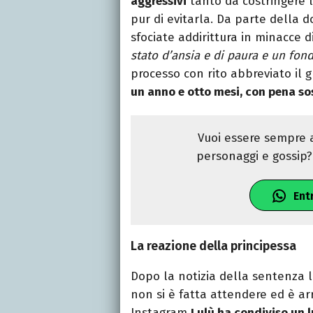
aggressivi
tanto da costringere l
pur di evitarla. Da parte della 
sfociate addirittura in minacce 
stato d’ansia e di paura e un fon
processo con rito abbreviato il
un anno e otto mesi, con pena so
Vuoi essere sempre a
personaggi e gossip? 
Ent
La reazione della principessa
Dopo la notizia della sentenza l
non si è fatta attendere ed è arr
Instagram
Lulù ha condiviso un 