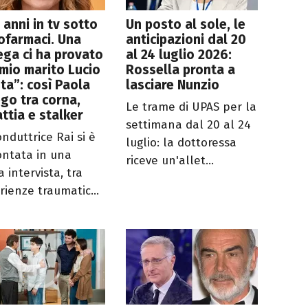
 anni in tv sotto
Un posto al sole, le
ofarmaci. Una
anticipazioni dal 20
ega ci ha provato
al 24 luglio 2026:
mio marito Lucio
Rossella pronta a
ta”: così Paola
lasciare Nunzio
go tra corna,
Le trame di UPAS per la
ttia e stalker
settimana dal 20 al 24
nduttrice Rai si è
luglio: la dottoressa
ontata in una
riceve un'allet...
 intervista, tra
rienze traumatic...