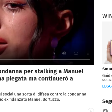
WI
Smar
condanna per stalking a Manuel
Guida
 ha piegata ma continuerò a
soluz
LEGG
i social una sorta di difesa contro la condanna
 suo ex fidanzato Manuel Bortuzzo.
Segu