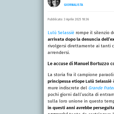
GIORNALISTA
LINKEDIN
INSTAGRAM
FACEB
Giornalista nata nella ci
Pubblicato:
3 Aprile 2025 18:36
Da anni scrive (per un n
musica, TV e calcio.
Lulù Selassiè
rompe il silenzio d
arrivata dopo la denuncia dell’
rivolgersi direttamente ai tant
arrendersi.
Le accuse di Manuel Bortuzzo co
La storia fra il campione paraol
principessa etiope Lulù Selassiè
è
mure indiscrete del
Grande Frate
pochi giorni dall’uscita di entra
sulla loro unione in questo tem
in questi anni avrebbe perseguit