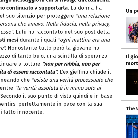
no continuato a supportarla
. La donna ha
Un p
nel suo silenzio per proteggere
"una relazione
persona che amavo. Nella fiducia, nella privacy,
messe"
. Lulù ha raccontato nel suo post della
sti mesi
durante i quali
"ogni mattina era una
e".
Nonostante tutto però la giovane ha
ezzo di tanto buio, una scintilla di speranza
Il g
mort
tinuare a lottare
"non per rabbia, non per
ita di essere raccontata"
. L’ex gieffina chiude il
olineando che
"esiste una verità processuale che
mentre
"la verità assoluta è in mano solo ai
Secondo il suo punto di vista quindi e in base
 sentirsi perfettamente in pace con la sua
The 
i fatto innocente.