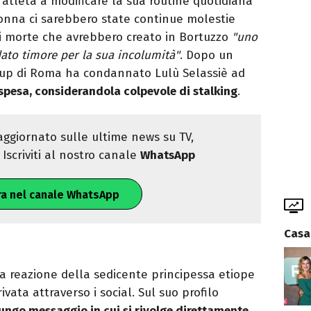
’atleta a modificare la sua routine quotidiana
donna ci sarebbero state continue molestie
di morte che avrebbero creato in Bortuzzo
"uno
dato timore per la sua incolumità"
. Dopo un
 gup di Roma ha condannato Lulù Selassiè ad
spesa, considerandola colpevole di stalking
.
ggiornato sulle ultime news su TV,
Iscriviti al nostro canale
WhatsApp
ra nel canale WhatsApp
Casa
a reazione della sedicente principessa etiope
ivata attraverso i social. Sul suo profilo
lungo messaggio in cui si rivolge direttamente