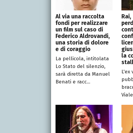
Al via una raccolta
Rai,
fondi per realizzare
perd
un film sul caso di
cont
Federico Aldrovandi,
conf
una storia di dolore
lice
e di coraggio
gius
la c
La pellicola, intitolata
stal
Lo Stato del silenzio,
L'ex 
sarà diretta da Manuel
pubb
Benati e racc...
bracc
Viale