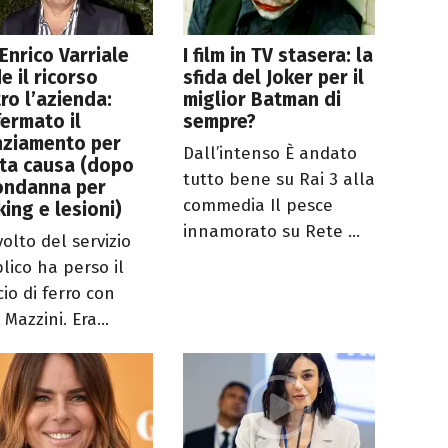
 Enrico Varriale
I film in TV stasera: la
e il ricorso
sfida del Joker per il
ro l’azienda:
miglior Batman di
ermato il
sempre?
nziamento per
Dall’intenso È andato
ta causa (dopo
tutto bene su Rai 3 alla
ondanna per
commedia Il pesce
king e lesioni)
innamorato su Rete ...
volto del servizio
lico ha perso il
io di ferro con
 Mazzini. Era...