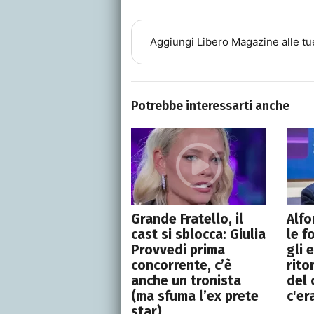
Aggiungi
Libero Magazine
alle tu
Potrebbe interessarti anche
Grande Fratello, il
Alfo
cast si sblocca: Giulia
le f
Provvedi prima
gli e
concorrente, c’è
rito
anche un tronista
del 
(ma sfuma l’ex prete
c'er
star)