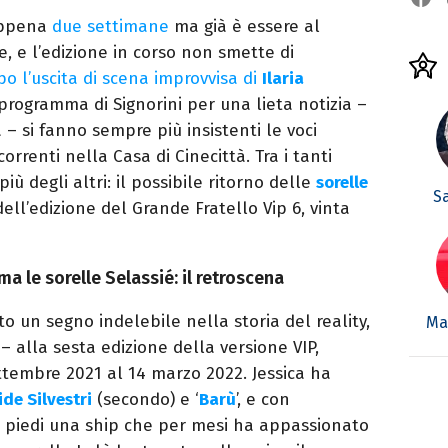
appena
due settimane
ma già è essere al
ve, e l’edizione in corso non smette di
o l’uscita di scena improvvisa di
Ilaria
l programma di Signorini per una lieta notizia –
 – si fanno sempre più insistenti le voci
correnti nella Casa di Cinecittà. Tra i tanti
iù degli altri: il possibile ritorno delle
sorelle
S
ell’edizione del Grande Fratello Vip 6, vinta
ma le sorelle Selassié: il retroscena
o un segno indelebile nella storia del reality,
Mar
 alla sesta edizione della versione VIP,
ttembre 2021 al 14 marzo 2022. Jessica ha
de Silvestri
(secondo) e ‘
Barù
’, e con
n piedi una ship che per mesi ha appassionato