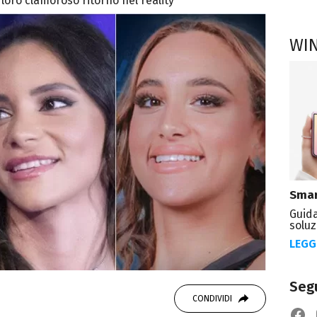
 loro clamoroso ritorno nel reality
WI
Smar
Guida
soluz
LEGG
Segu
CONDIVIDI