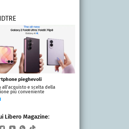
NDTRE
tphone pieghevoli
 all'acquisto e scelta della
ione più conveniente
I
i Libero Magazine: