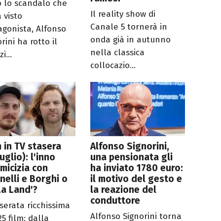
 lo scandalo che
Il reality show di
 visto
Canale 5 tornerà in
agonista, Alfonso
onda già in autunno
rini ha rotto il
nella classica
i...
collocazio...
lm in TV stasera
Alfonso Signorini,
luglio): l'inno
una pensionata gli
amicizia con
ha inviato 1780 euro:
nelli e Borghi o
il motivo del gesto e
La Land'?
la reazione del
conduttore
serata ricchissima
Alfonso Signorini torna
5 film: dalla