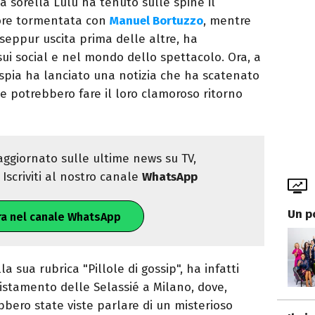
a sorella Lulù ha tenuto sulle spine il
more tormentata con
Manuel Bortuzzo
, mentre
, seppur uscita prima delle altre, ha
i social e nel mondo dello spettacolo. Ora, a
ospia ha lanciato una notizia che ha scatenato
le potrebbero fare il loro clamoroso ritorno
ggiornato sulle ultime news su TV,
Iscriviti al nostro canale
WhatsApp
Un p
ra nel canale WhatsApp
la sua rubrica "Pillole di gossip", ha infatti
vistamento delle Selassié a Milano, dove,
bbero state viste parlare di un misterioso