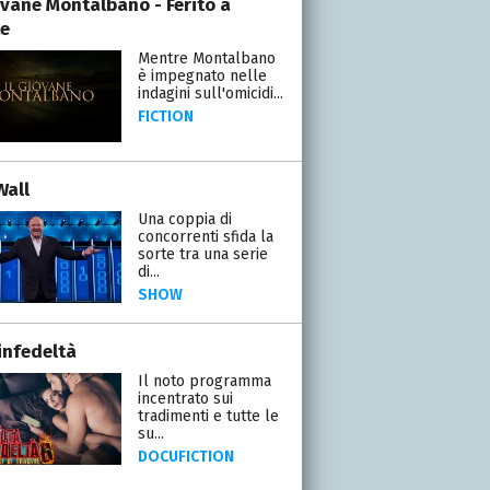
iovane Montalbano - Ferito a
e
Mentre Montalbano
è impegnato nelle
indagini sull'omicidi...
FICTION
Wall
Una coppia di
concorrenti sfida la
sorte tra una serie
di...
SHOW
infedeltà
Il noto programma
incentrato sui
tradimenti e tutte le
su...
DOCUFICTION