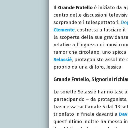
Il
Grande Fratello
è iniziato da 
centro delle discussioni televisi
sorprendere i telespettatori.
Dop
Clemente
, costretta a lasciare i
la scoperta della sua gravidanza
relative all’ingresso di nuovi con
rumor che circolano, uno spicca p
Selassié
, protagoniste assolute d
proprio da una di loro, Jessica.
Grande Fratello, Signorini richia
Le sorelle Selassié hanno lasciat
partecipando – da protagonista –
trasmessa su Canale 5 dal 13 se
trionfato in finale davanti a
Davi
quest’ultimo inoltre ha messo i