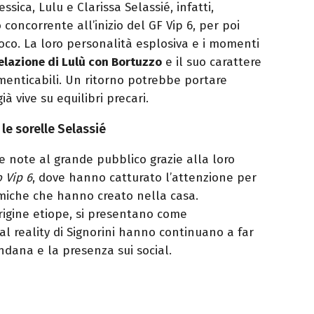
ssica, Lulu e Clarissa Selassié, infatti,
oncorrente all’inizio del GF Vip 6, per poi
oco. La loro personalità esplosiva e i momenti
elazione di Lulù con Bortuzzo
e il suo carattere
menticabili. Un ritorno potrebbe portare
à vive su equilibri precari.
 le sorelle Selassié
e note al grande pubblico grazie alla loro
o Vip 6
, dove hanno catturato l’attenzione per
namiche che hanno creato nella casa.
rigine etiope, si presentano come
dal reality di Signorini hanno continuano a far
ndana e la presenza sui social.