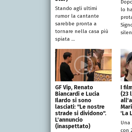
Dopo
Stando agli ultimi
lo ha
rumor la cantante
prot
sarebbe pronta a
Signo
tornare nella casa più
silenz
spiata ...
GF Vip, Renato
I fi
Biancardi e Lucia
(23 
Ilardo si sono
all'
lasciati: "Le nostre
Mari
strade si dividono".
'La 
L'annuncio
Una 
(inaspettato)
con 2