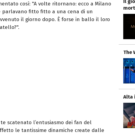
Il g
entato così: "A volte ritornano: ecco a Milano
mort
ne parlavano fitto fitto a una cena di un
venuto il giorno dopo. È forse in ballo il loro
atello?".
The 
Alta 
 scatenato l’entusiasmo dei fan del
fetto le tantissime dinamiche create dalle