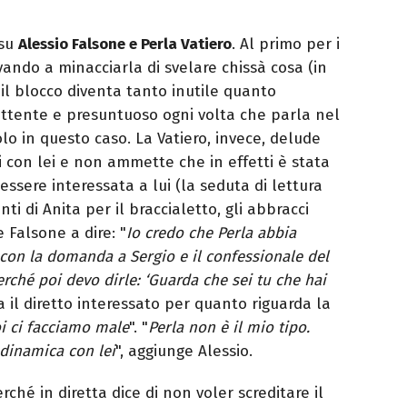
 su
Alessio Falsone e Perla Vatiero
. Al primo per i
ivando a minacciarla di svelare chissà cosa (in
 il blocco diventa tanto inutile quanto
ottente e presuntuoso ogni volta che parla nel
lo in questo caso. La Vatiero, invece, delude
i con lei e non ammette che in effetti è stata
 essere interessata a lui (la seduta di lettura
nti di Anita per il braccialetto, gli abbracci
 Falsone a dire: "
Io credo che Perla abbia
con la domanda a Sergio e il confessionale del
erché poi devo dirle: ‘Guarda che sei tu che hai
ga il diretto interessato per quanto riguarda la
i ci facciamo male
". "
Perla non è il mio tipo.
 dinamica con lei
", aggiunge Alessio.
rché in diretta dice di non voler screditare il