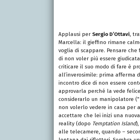
Applausi per
Sergio D’Ottavi
, tr
Marcella: il gieffino rimane cal
voglia di scappare. Pensare che 
di non voler più essere giudicat
criticare il suo modo di fare è p
all’inverosimile: prima afferma di
incontro dice di non essere cont
approvarla perché la vede felice,
considerarlo un manipolatore ("
non volerlo vedere in casa per
accettare che lei inizi una nuov
reality (dopo
Temptation Island
)
alle telecamere, quando – secon
lontana dai riflettori. Sembra 