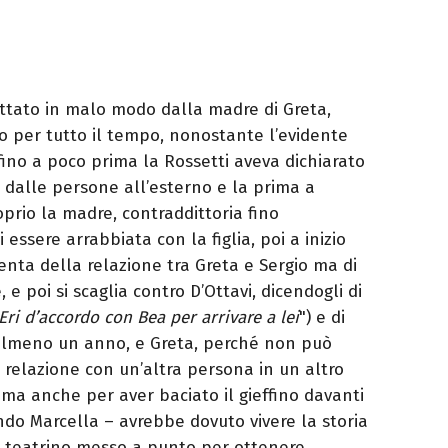
attato in malo modo dalla madre di Greta,
mo per tutto il tempo, nonostante l’evidente
fino a poco prima la Rossetti aveva dichiarato
a dalle persone all’esterno e la prima a
roprio la madre, contraddittoria fino
 essere arrabbiata con la figlia, poi a inizio
enta della relazione tra Greta e Sergio ma di
 e poi si scaglia contro D’Ottavi, dicendogli di
Eri d’accordo con Bea per arrivare a lei
") e di
 almeno un anno, e Greta, perché non può
a relazione con un’altra persona in un altro
, ma anche per aver baciato il gieffino davanti
do Marcella – avrebbe dovuto vivere la storia
un teatrino messo a punto per ottenere