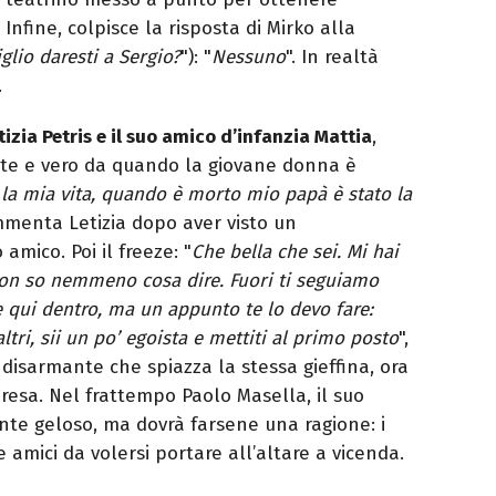
… Infine, colpisce la risposta di Mirko alla
glio daresti a Sergio?
"): "
Nessuno
". In realtà
…
tizia Petris e il suo amico d’infanzia Mattia
,
te e vero da quando la giovane donna è
 la mia vita, quando è morto mio papà è stato la
mmenta Letizia dopo aver visto un
mico. Poi il freeze: "
Che bella che sei. Mi hai
 non so nemmeno cosa dire. Fuori ti seguiamo
 qui dentro, ma un appunto te lo devo fare:
ltri, sii un po’ egoista e mettiti al primo posto
",
 disarmante che spiazza la stessa gieffina, ora
presa. Nel frattempo Paolo Masella, il suo
ente geloso, ma dovrà farsene una ragione: i
 amici da volersi portare all’altare a vicenda.