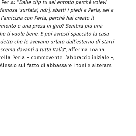
 Perla: "
Dalle clip tu sei entrato perché volevi
amosa ‘surfata’, ndr], sbatti i piedi a Perla, sei a
l’amicizia con Perla, perché hai creato il
dimento o una presa in giro? Sembra più una
e ti vuole bene. E poi avresti spaccato la casa
detto che le avevano urlato dall’esterno di starti
 scema davanti a tutta Italia
", afferma Loana
rella Perla – commovente l’abbraccio iniziale -,
essio sul fatto di abbassare i toni e alterarsi