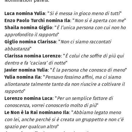
Nomination palesi:
Luca nomina Yulia
: "
Si è messa in gioco meno di tutti
"
Enzo Paolo Turchi nomina Ila
: "
Non si è aperta con me
"
Shaila nomina Giglio
: "
È l’unica persona con cui non ho
approfondito il rapporto
"
Giglio nomina Clarissa
: "
Non ci siamo raccontati
abbastanza
"
Clarissa nomina Lorenzo
: "
È colui che soffre di più qui
dentro e fa ‘caciara’ di notte
"
Javier nomina Yulia
: "
È la persona che conosco di meno
"
Yulia nomina Ila
: "
Pensavo fossimo affini, ma ci siamo
allontanate talmente tanto da non riuscire a coltivare il
rapporto
"
Lorenzo nomina Luca
: "
Per un semplice fattore di
conoscenza, vorrei conoscerlo molto di più
"
Le Non è la Rai nominano Ila
: "
Abbiamo legato meno
con lei, anche perché si è creata un gruppetto e non c’è
spazio per qualcun altro
"