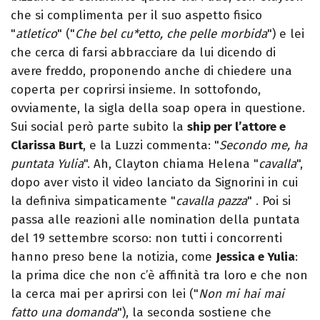
che si complimenta per il suo aspetto fisico
"
atletico
" ("
Che bel cu*etto, che pelle morbida
") e lei
che cerca di farsi abbracciare da lui dicendo di
avere freddo, proponendo anche di chiedere una
coperta per coprirsi insieme. In sottofondo,
ovviamente, la sigla della soap opera in questione.
Sui social però parte subito la
ship per l’attore e
Clarissa Burt
, e la Luzzi commenta: "
Secondo me, ha
puntata Yulia
". Ah, Clayton chiama Helena "
cavalla
",
dopo aver visto il video lanciato da Signorini in cui
la definiva simpaticamente "
cavalla pazza
" . Poi si
passa alle reazioni alle nomination della puntata
del 19 settembre scorso: non tutti i concorrenti
hanno preso bene la notizia, come
Jessica e Yulia
:
la prima dice che non c’è affinità tra loro e che non
la cerca mai per aprirsi con lei ("
Non mi hai mai
fatto una domanda
"), la seconda sostiene che