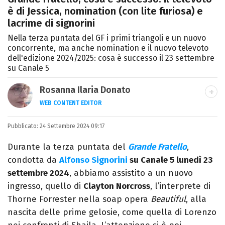
è di Jessica, nomination (con lite furiosa) e
lacrime di signorini
Nella terza puntata del GF i primi triangoli e un nuovo
concorrente, ma anche nomination e il nuovo televoto
dell'edizione 2024/2025: cosa è successo il 23 settembre
su Canale 5
Rosanna Ilaria Donato
WEB CONTENT EDITOR
Laureata in Linguaggi dei Media, mi dedico
Pubblicato:
24 Settembre 2024 09:17
al mondo dell’intrattenimento da 10 anni.
Ho lavorato come web content editor
Durante la terza puntata del
Grande Fratello
,
freelance per diverse testate.
condotta da
Alfonso Signorini
su Canale 5 lunedì 23
settembre 2024
, abbiamo assistito a un nuovo
ingresso, quello di
Clayton Norcross
, l’interprete di
Thorne Forrester nella soap opera
Beautiful
, alla
nascita delle prime gelosie, come quella di Lorenzo