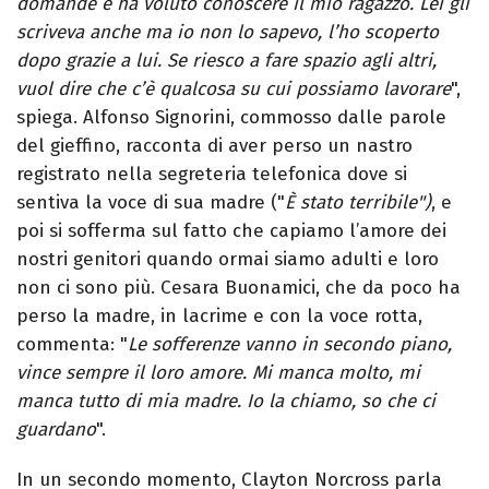
domande e ha voluto conoscere il mio ragazzo. Lei gli
scriveva anche ma io non lo sapevo, l’ho scoperto
dopo grazie a lui. Se riesco a fare spazio agli altri,
vuol dire che c’è qualcosa su cui possiamo lavorare
",
spiega. Alfonso Signorini, commosso dalle parole
del gieffino, racconta di aver perso un nastro
registrato nella segreteria telefonica dove si
sentiva la voce di sua madre ("
È stato terribile")
, e
poi si sofferma sul fatto che capiamo l’amore dei
nostri genitori quando ormai siamo adulti e loro
non ci sono più. Cesara Buonamici, che da poco ha
perso la madre, in lacrime e con la voce rotta,
commenta: "
Le sofferenze vanno in secondo piano,
vince sempre il loro amore. Mi manca molto, mi
manca tutto di mia madre. Io la chiamo, so che ci
guardano
".
In un secondo momento, Clayton Norcross parla