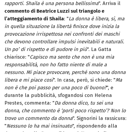
rapporti. Shaila è una persona bellissima
". Arriva il
commento di Beatrice Luzzi sul triangolo e
l’atteggiamento di Shaila
: "
La donna è libera, sì, ma
in quella situazione la libertà finisce dove inizia la
provocazione irrispettosa nei confronti dei maschi
che devono controllare impulsi inevitabili e naturali.
Un po’ di rispetto e di pudore in più
". La Gatta
chiarisce: "
Capisco ma sento che non è una mia
responsabilità, non ho fatto niente di male a
nessuno. Mi piace provocare, perché sono una donna
libera e mi piace così
". In casa, però, si chiede: "
Ma
non è che poi passo per una poco di buono?
", e
durante la pubblicità, sfogandosi con Helena
Prestes, commenta: "
Da donna dico, tu sei una
donna, che commento è ‘porti poco rispetto’? Non lo
trovo un commento da donna
". Signorini la rassicura:
"
Nessuno lo ha mai insinuato
", rispondendo alla