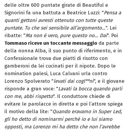
delle oltre 600 puntate girate di Beautiful e
Signorini fa una battuta a Beatrice Luzzi: "
Pensa a
quanti gettoni avresti ottenuto con tutte queste
puntate. Tu che sei sensibile all’argomento…
". Lei
ribatte: "
Ma non è vero, pure questo no… Dai
". Poi
Tommaso riceve un toccante messaggio
da parte
della nonna Alba, il suo punto di riferimento, e in
Confessionale trova due piatti di risotto con
gamberoni da lei cucinati per il nipote. Dopo le
nomination palesi, Luca Calvani urla contro
Lorenzo Spolverato "
levati dai cogl**ni
", e il giovane
risponde a gran voce: "
Lavati la bocca quando parli
con me, abbi rispetto
". Il conduttore chiede di
evitare le parolacce in diretta e poi l’attore spiega
il motivo della lite: "
Quando eravamo in Super Led,
gli ho detto di nominarmi perché io e lui siamo
opposti, ma Lorenzo mi ha detto che non l’avrebbe