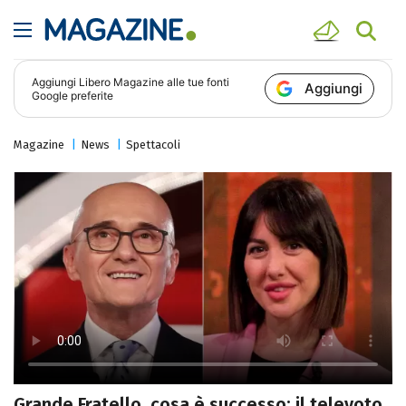
Aggiungi
Libero Magazine
alle tue fonti
Aggiungi
Google preferite
Magazine
News
Spettacoli
Grande Fratello, cosa è successo: il televoto