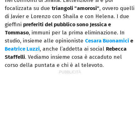
nei confronti di Shaila. L’attenzione si è poi
focalizzata su due
triangoli "amorosi"
, ovvero quelli
di Javier e Lorenzo con Shaila e con Helena. I due
gieffini
preferiti del pubblico sono Jessica e
Tommaso
, immuni per la prima eliminazione. In
studio, insieme alle opinioniste
Cesara Buonamici
e
Beatrice Luzzi
, anche l’addetta ai social
Rebecca
Staffelli
. Vediamo insieme cosa è accaduto nel
corso della puntata e chi è al televoto.