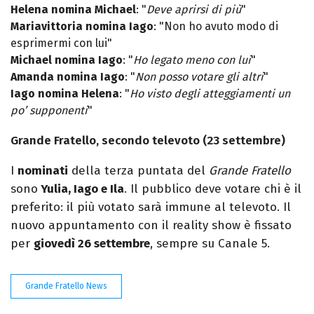
Helena nomina Michael
: "
Deve aprirsi di più
"
Mariavittoria nomina Iago
: "Non ho avuto modo di
esprimermi con lui"
Michael nomina Iago
: "
Ho legato meno con lui
"
Amanda nomina Iago
: "
Non posso votare gli altri
"
Iago nomina Helena
: "
Ho visto degli atteggiamenti un
po’ supponenti
"
Grande Fratello, secondo televoto (23 settembre)
I
nominati
della terza puntata del
Grande Fratello
sono
Yulia, Iago e Ila
. Il pubblico deve votare chi è il
preferito: il più votato sarà immune al televoto. Il
nuovo appuntamento con il reality show è fissato
per
giovedì 26 settembre
, sempre su Canale 5.
Grande Fratello News