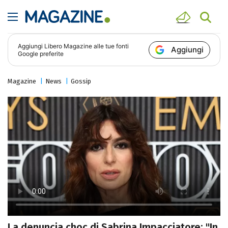
Aggiungi
Libero Magazine
alle tue fonti
Aggiungi
Google preferite
Magazine
News
Gossip
La denuncia choc di Sabrina Impacciatore: "In