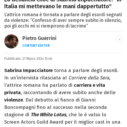
Italia mi mettevano le mani dappertutto"
L’attrice romana è tornata a parlare degli esordi segnati
da violenze: “Confesso di aver sempre subito in silenzio,
poi gli occhi mi si riempirono di lacrime”
Pietro Guerrini
CONTENT EDITOR
Laurea in Lettere, smania di viaggi e
Pubblicato:
27 Marzo 2024 12:46
passione per i cartoni (della pizza e della
Pixar).
Sabrina Impacciatore
torna a parlare degli esordi.
In un’intervista rilasciata al
Corriere della Sera
,
l’attrice romana ha parlato di
carriera e vita
privata
, raccontando di avere subito anche delle
violenze
. Dal debutto al fianco di Gianni
Boncompagni fino al successo nella seconda
stagione di
The White Lotus
, che le è valso lo
Screen Actors Guild Award per il miglior cast in una