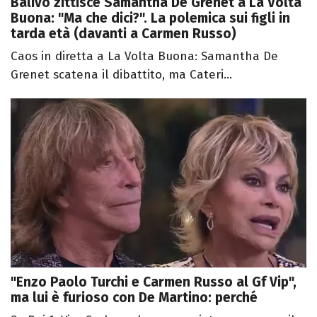
Balivo zittisce Samantha De Grenet a La Volta
Buona: "Ma che dici?". La polemica sui figli in
tarda età (davanti a Carmen Russo)
Caos in diretta a La Volta Buona: Samantha De
Grenet scatena il dibattito, ma Cateri...
"Enzo Paolo Turchi e Carmen Russo al Gf Vip",
ma lui è furioso con De Martino: perché