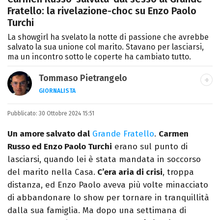
Fratello: la rivelazione-choc su Enzo Paolo
Turchi
La showgirl ha svelato la notte di passione che avrebbe
salvato la sua unione col marito. Stavano per lasciarsi,
ma un incontro sotto le coperte ha cambiato tutto.
Tommaso Pietrangelo
GIORNALISTA
Autore, giornalista, cantautore. Laureato in
Pubblicato:
30 Ottobre 2024 15:51
Letterature Straniere, è appassionato di
cinema, poesia e Shakespeare. Scrive
Un amore salvato dal
Grande Fratello
.
Carmen
canzoni e ama i gatti.
Russo ed Enzo Paolo Turchi
erano sul punto di
lasciarsi, quando lei è stata mandata in soccorso
del marito nella Casa.
C’era aria di crisi
, troppa
distanza, ed Enzo Paolo aveva più volte minacciato
di abbandonare lo show per tornare in tranquillità
dalla sua famiglia. Ma dopo una settimana di