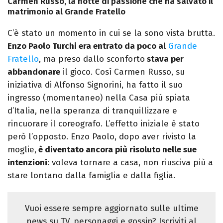
Carmen Russo, la notte di passione che ha salvato il
matrimonio al Grande Fratello
C’è stato un momento in cui se la sono vista brutta.
Enzo Paolo Turchi era entrato da poco al
Grande
Fratello
, ma preso dallo sconforto
stava per
abbandonare
il gioco. Così Carmen Russo, su
iniziativa di Alfonso Signorini, ha fatto il suo
ingresso (momentaneo) nella Casa più spiata
d’Italia, nella speranza di tranquillizzare e
rincuorare il coreografo. L’effetto iniziale è stato
però l’opposto. Enzo Paolo, dopo aver rivisto la
moglie,
è diventato ancora più risoluto nelle sue
intenzioni
: voleva tornare a casa, non riusciva più a
stare lontano dalla famiglia e dalla figlia.
Vuoi essere sempre aggiornato sulle ultime
news su TV, personaggi e gossip? Iscriviti al