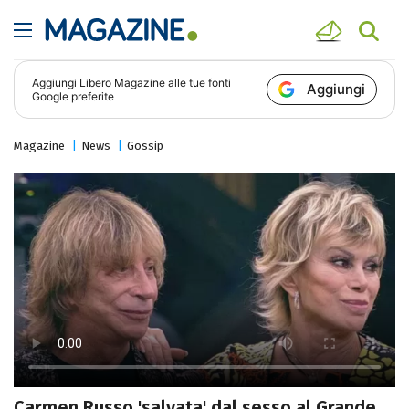
Aggiungi
Libero Magazine
alle tue fonti
Aggiungi
Google preferite
Magazine
News
Gossip
Carmen Russo 'salvata' dal sesso al Grande