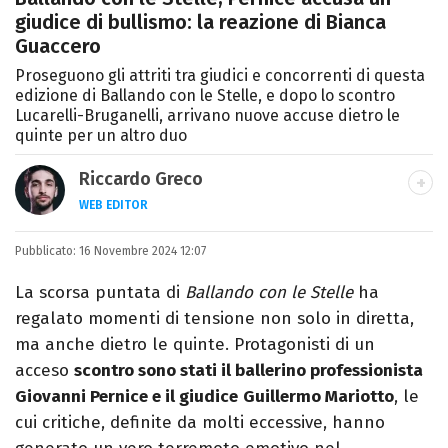
giudice di bullismo: la reazione di Bianca
Guaccero
Proseguono gli attriti tra giudici e concorrenti di questa
edizione di Ballando con le Stelle, e dopo lo scontro
Lucarelli-Bruganelli, arrivano nuove accuse dietro le
quinte per un altro duo
Riccardo Greco
WEB EDITOR
LINKEDIN
Pubblicato:
Si avvicina all'editoria studiando all'IED
16 Novembre 2024 12:07
come Fashion Editor. Si specializza poi in
La scorsa puntata di
Ballando con le Stelle
ha
Comunicazione digitale, Giornalismo e
regalato momenti di tensione non solo in diretta,
Nuovi media presso La Sapienza,
ma anche dietro le quinte. Protagonisti di un
collaborando con alcune testate ed uffici
acceso
scontro sono stati il ballerino professionista
stampa.
Giovanni Pernice e il giudice
Guillermo Mariotto
, le
cui critiche, definite da molti eccessive, hanno