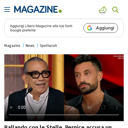
Aggiungi
Libero Magazine
alle tue fonti
Aggiungi
Google preferite
Magazine
News
Spettacoli
Ballando con le Stelle, Pernice accusa un