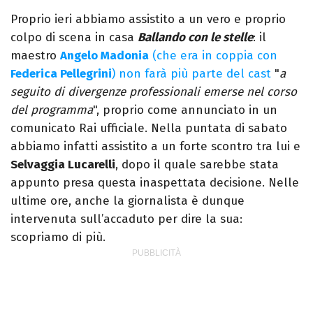
mantovana, laureata in Lettere, Cinema e
Proprio ieri abbiamo assistito a un vero e proprio
Tv. Ha due libri all’attivo e ama la scrittura
colpo di scena in casa
Ballando con le stelle
: il
alla follia.
maestro
Angelo Madonia
(che era in coppia con
Federica Pellegrini
) non farà più parte del cast
"
a
seguito di divergenze professionali emerse nel corso
del programma
", proprio come annunciato in un
comunicato Rai ufficiale. Nella puntata di sabato
abbiamo infatti assistito a un forte scontro tra lui e
Selvaggia Lucarelli
, dopo il quale sarebbe stata
appunto presa questa inaspettata decisione. Nelle
ultime ore, anche la giornalista è dunque
intervenuta sull’accaduto per dire la sua:
scopriamo di più.