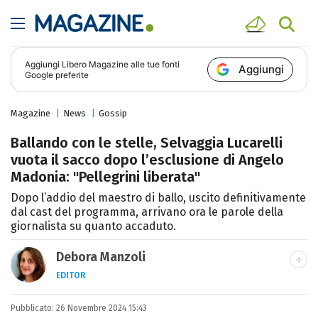
Aggiungi
Libero Magazine
alle tue fonti
Aggiungi
Google preferite
Magazine
News
Gossip
Ballando con le stelle, Selvaggia Lucarelli
vuota il sacco dopo l’esclusione di Angelo
Madonia: "Pellegrini liberata"
Dopo l’addio del maestro di ballo, uscito definitivamente
dal cast del programma, arrivano ora le parole della
giornalista su quanto accaduto.
Debora Manzoli
EDITOR
LINKEDIN
INSTAGRAM
FACEBOOK
SITO
Pubblicato:
Scrittrice, copywriter, editor e pubblicista
26 Novembre 2024 15:43