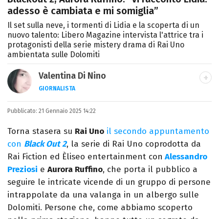
adesso è cambiata e mi somiglia”
Il set sulla neve, i tormenti di Lidia e la scoperta di un
nuovo talento: Libero Magazine intervista l'attrice tra i
protagonisti della serie mistery drama di Rai Uno
ambientata sulle Dolomiti
Valentina Di Nino
GIORNALISTA
LINKEDIN
INSTAGRAM
FACEBOOK
SITO
Pubblicato:
Romana, laurea in Scienze Politiche,
21 Gennaio 2025 14:22
giornalista per caso. Ho scritto per
Torna stasera su
Rai Uno
il secondo appuntamento
quotidiani, settimanali, siti e agenzie,
con
Black Out 2
, la serie di Rai Uno coprodotta da
prevalentemente di cronaca e spettacoli.
Rai Fiction ed Èliseo entertainment con
Alessandro
Preziosi
e
Aurora Ruffino
, che porta il pubblico a
seguire le intricate vicende di un gruppo di persone
intrappolate da una valanga in un albergo sulle
Dolomiti. Persone che, come abbiamo scoperto