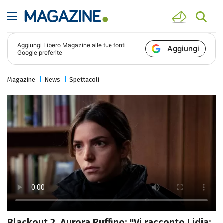
Aggiungi
Libero Magazine
alle tue fonti
Aggiungi
Google preferite
Magazine
News
Spettacoli
Blackout 2, Aurora Ruffino: "Vi racconto Lidia: