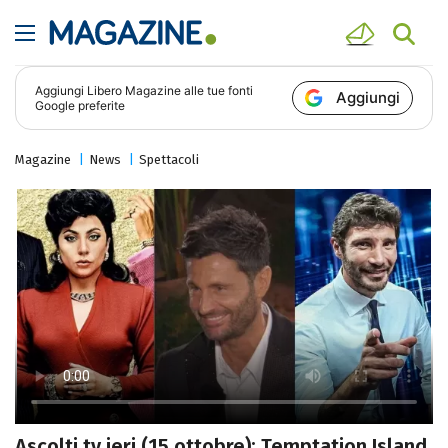
Aggiungi
Libero Magazine
alle tue fonti
Aggiungi
Google preferite
Magazine
News
Spettacoli
Ascolti tv ieri (15 ottobre): Temptation Island