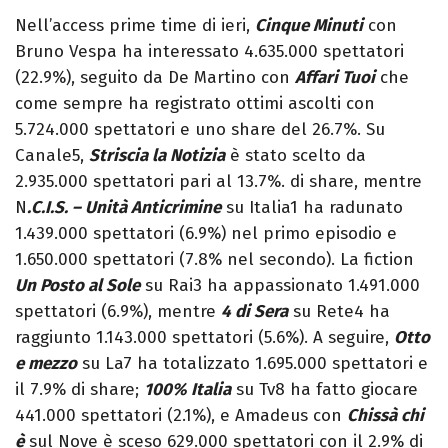
Nell’access prime time di ieri,
Cinque Minuti
con
Bruno Vespa ha interessato 4.635.000 spettatori
(22.9%), seguito da De Martino con
Affari Tuoi
che
come sempre ha registrato ottimi ascolti con
5.724.000 spettatori e uno share del 26.7%. Su
Canale5,
Striscia la Notizia
è stato scelto da
2.935.000 spettatori pari al 13.7%. di share, mentre
N
.C.I.S. – Unità Anticrimine
su Italia1 ha radunato
1.439.000 spettatori (6.9%) nel primo episodio e
1.650.000 spettatori (7.8% nel secondo). La fiction
Un Posto al Sole
su Rai3 ha appassionato 1.491.000
spettatori (6.9%), mentre
4 di Sera
su Rete4 ha
raggiunto 1.143.000 spettatori (5.6%). A seguire,
Otto
e mezzo
su La7 ha totalizzato 1.695.000 spettatori e
il 7.9% di share;
100% Italia
su Tv8 ha fatto giocare
441.000 spettatori (2.1%), e Amadeus con
Chissà chi
è
sul Nove è sceso 629.000 spettatori con il 2.9% di