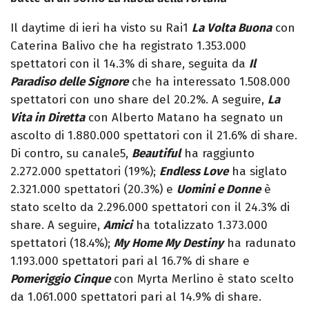
Il daytime di ieri ha visto su Rai1
La Volta Buona
con
Caterina Balivo che ha registrato 1.353.000
spettatori con il 14.3% di share, seguita da
Il
Paradiso delle Signore
che ha interessato 1.508.000
spettatori con uno share del 20.2%. A seguire,
La
Vita in Diretta
con Alberto Matano ha segnato un
ascolto di 1.880.000 spettatori con il 21.6% di share.
Di contro, su canale5,
Beautiful
ha raggiunto
2.272.000 spettatori (19%);
Endless Love
ha siglato
2.321.000 spettatori (20.3%) e
Uomini e Donne
è
stato scelto da 2.296.000 spettatori con il 24.3% di
share. A seguire,
Amici
ha totalizzato 1.373.000
spettatori (18.4%);
My Home My Destiny
ha radunato
1.193.000 spettatori pari al 16.7% di share e
Pomeriggio Cinque
con Myrta Merlino è stato scelto
da 1.061.000 spettatori pari al 14.9% di share.