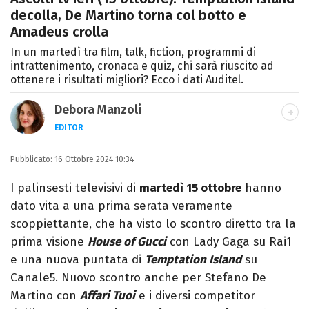
decolla, De Martino torna col botto e
Amadeus crolla
In un martedì tra film, talk, fiction, programmi di
intrattenimento, cronaca e quiz, chi sarà riuscito ad
ottenere i risultati migliori? Ecco i dati Auditel.
Debora Manzoli
EDITOR
LINKEDIN
INSTAGRAM
FACEBOOK
SITO
Pubblicato:
Scrittrice, copywriter, editor e pubblicista
16 Ottobre 2024 10:34
mantovana, laureata in Lettere, Cinema e
I palinsesti televisivi di
martedì 15 ottobre
hanno
Tv. Ha due libri all’attivo e ama la scrittura
dato vita a una prima serata veramente
alla follia.
scoppiettante, che ha visto lo scontro diretto tra la
prima visione
House of Gucci
con Lady Gaga su Rai1
e una nuova puntata di
Temptation Island
su
Canale5. Nuovo scontro anche per Stefano De
Martino con
Affari Tuoi
e i diversi competitor