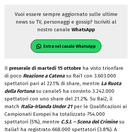
Vuoi essere sempre aggiornato sulle ultime
news su TV, personaggi e gossip? Iscriviti al
nostro canale
WhatsApp
Entra nel canale WhatsApp
Il
preserale di martedì 15 ottobre
ha visto trionfare
di poco
Reazione a Catena
su Rai1 con 3.603.000
spettatori pari al 22.1% di share, mentre
La Ruota
della Fortuna
su canale5 ha convinto 3.242.000
spettatori con uno share del 21.2%. Su Rai2, il
match
Italia-Irlanda Under 21
per le Qualificazioni ai
Campionati Europei ha totalizzato 754.000
spettatori (5%), mentre
C.S.I. – Scena del Crimine
su
Italia1 ha registrato 668.000 spettatori (3.8%). A