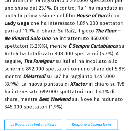
canale5 che ha registrato 3.244.000 spettatori per
uno share del 23.1%. Di contro, Rai1 ha mandato in
onda la prima visione del film
House of Gucci
con
Lady Gaga
che ha interessato 1.894.000 spettatori
pari all’11.9% di share. Su Rai2, il gioco
The Floor –
Ne Rimarrà Solo Uno
ha intrattenuto 860.000
spettatori (5.2%%), mentre
È Sempre Cartabianca
su
Rete4 ha totalizzato 808.000 spettatori (5.7%). A
seguire,
The Foreigner
su Italia1 ha incollato allo
schermo 892.000 spettatori con uno share del 5.8%,
mentre
DiMartedì
su La7 ha raggiunto 1.491.000
(8.9%). La nuova puntata di
XFactor
in chiaro su Tv8
ha interessato 699.000 spettatori con il 4.1% di
share, mentre
Best Weekend
sul Nove ha radunato
345.000 spettatori (1.9%).
La Ruota della Fortuna News
Reazione a Catena News