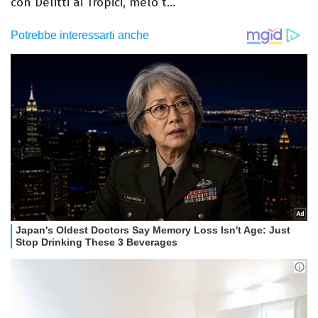
con Delitti ai Tropici, melò t...