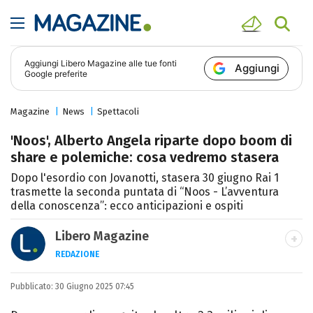
Aggiungi
Libero Magazine
alle tue fonti
Aggiungi
Google preferite
Magazine
News
Spettacoli
'Noos', Alberto Angela riparte dopo boom di
share e polemiche: cosa vedremo stasera
Dopo l'esordio con Jovanotti, stasera 30 giugno Rai 1
trasmette la seconda puntata di “Noos - L’avventura
della conoscenza”: ecco anticipazioni e ospiti
Libero Magazine
REDAZIONE
E-MAIL
INSTAGRAM
FACEBOOK
Pubblicato:
Libero Magazine è il canale del portale
30 Giugno 2025 07:45
Libero.it dedicato al mondo della