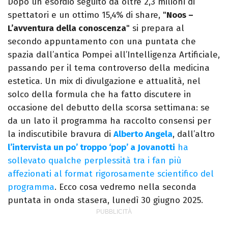
Dopo un esordio seguito da oltre 2,3 milioni di
televisione, dello spettacolo e del gossip.
spettatori e un ottimo 15,4% di share, "
Noos –
L’avventura della conoscenza
" si prepara al
secondo appuntamento con una puntata che
spazia dall’antica Pompei all’Intelligenza Artificiale,
passando per il tema controverso della medicina
estetica. Un mix di divulgazione e attualità, nel
solco della formula che ha fatto discutere in
occasione del debutto della scorsa settimana: se
da un lato il programma ha raccolto consensi per
la indiscutibile bravura di
Alberto Angela
, dall’altro
l’intervista un po’ troppo ‘pop’ a Jovanotti
ha
sollevato qualche perplessità tra i fan più
affezionati al format rigorosamente scientifico del
programma
. Ecco cosa vedremo nella seconda
puntata in onda stasera, lunedì 30 giugno 2025.