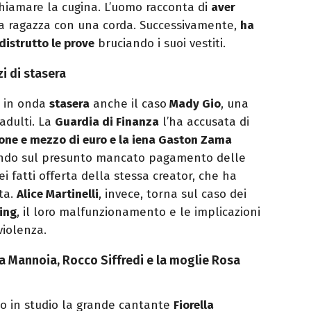
chiamare la cugina. L’uomo racconta di
aver
la ragazza con una corda. Successivamente,
ha
distrutto le prove
bruciando i suoi vestiti.
zi di stasera
 in onda
stasera
anche il caso
Mady Gio
, una
adulti. La
Guardia di Finanza
l’ha accusata di
ione e mezzo di euro e la iena Gaston Zama
gando sul presunto mancato pagamento delle
i fatti offerta della stessa creator, che ha
ta.
Alice Martinelli
, invece, torna sul caso dei
king
, il loro malfunzionamento e le implicazioni
violenza.
lla Mannoia, Rocco Siffredi e la moglie Rosa
no in studio la grande cantante
Fiorella