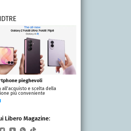
NDTRE
tphone pieghevoli
 all'acquisto e scelta della
ione più conveniente
I
i Libero Magazine: