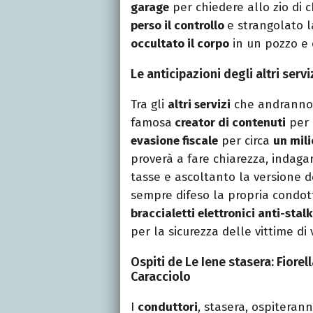
garage
per chiedere allo zio di 
perso il controllo
e strangolato 
occultato il corpo
in un pozzo e
Le anticipazioni degli altri servi
Tra gli
altri servizi
che andranno
famosa
creator di contenuti
per 
evasione fiscale
per circa
un mil
proverà a fare chiarezza, inda
tasse e ascoltanto la versione de
sempre difeso la propria condot
braccialetti elettronici anti-stal
per la sicurezza delle vittime di 
Ospiti de Le Iene stasera: Fiore
Caracciolo
I
conduttori
, stasera, ospiteran