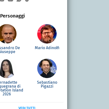
Personaggi
ssandro De
Mario Adinolfi
Giuseppe
ernadette
Sebastiano
quegrana di
Pigazzi
tation Island
2026
VEDI TUTTI