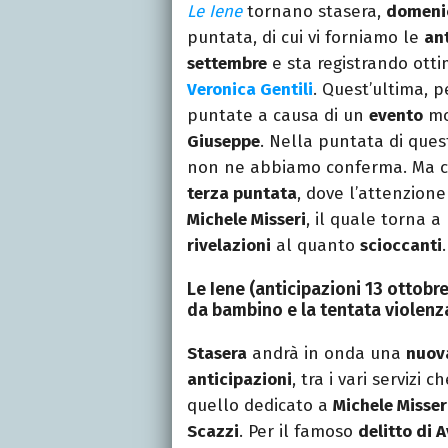
Le Iene
tornano stasera,
domenic
puntata, di cui vi forniamo le
an
settembre
e sta registrando otti
Veronica Gentili
. Quest’ultima, p
puntate a causa di un
evento
mo
Giuseppe
. Nella puntata di que
non ne abbiamo conferma. Ma co
terza puntata
, dove l’attenzione
Michele Misseri
, il quale torna 
rivelazioni
al quanto
scioccanti
.
Le Iene (anticipazioni 13 ottobre
da bambino e la tentata violenz
Stasera
andrà in onda una
nuov
anticipazioni
, tra i vari servizi
quello dedicato a
Michele Misser
Scazzi
. Per il famoso
delitto di 