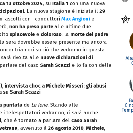
a 13 ottobre 2024
, su
Italia 1
con una nuova
ticipazioni
. La nuova stagione è iniziata il
29
mi ascolti con i conduttori
Max Angioni
e
erò,
non ha preso parte
alle ultime due
lto
spiacevole
e
doloroso
: la
morte del padre
sta sera dovrebbe essere presente ma ancora
ncentriamoci su ciò che vedremo in questa
 sarà rivolta alle
nuove dichiarazioni di
Ale
a parlare del caso
Sarah Scazzi
e lo fa con delle
), intervista choc a Michele Misseri: gli abusi
a su Sarah Scazzi
B
a puntata
de
Le Iene
. Stando alle
Cin
Temp
 che i telespettatori vedranno, ci sarà anche
i
, che è tornato a parlare del
caso Sarah
Avetrana
, avvenuto il
26 agosto 2010
,
Michele
,