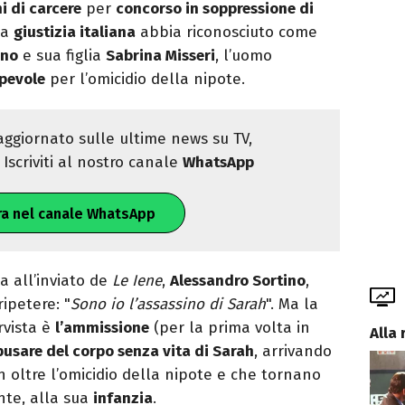
i di carcere
per
concorso in soppressione di
la
giustizia italiana
abbia riconosciuto come
ano
e sua figlia
Sabrina Misseri
, l’uomo
lpevole
per l’omicidio della nipote.
ggiornato sulle ultime news su TV,
Iscriviti al nostro canale
WhatsApp
ra nel canale WhatsApp
ta all’inviato de
Le Iene
,
Alessandro Sortino
,
ipetere: "
Sono io l’assassino di Sarah
". Ma la
rvista è
l’ammissione
(per la prima volta in
Alla 
busare del corpo senza vita di Sarah
, arrivando
oltre l’omicidio della nipote e che tornano
ente, alla sua
infanzia
.