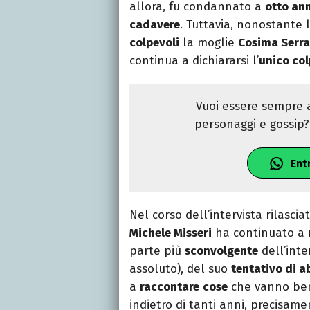
allora, fu condannato a
otto ann
cadavere
. Tuttavia, nonostante 
colpevoli
la moglie
Cosima Serr
continua a dichiararsi l’
unico co
Vuoi essere sempre a
personaggi e gossip? 
Ent
Nel corso dell’intervista rilascia
Michele Misseri
ha continuato a r
parte più
sconvolgente
dell’inte
assoluto), del suo
tentativo di a
a
raccontare
cose
che vanno ben 
indietro di tanti anni, precisam