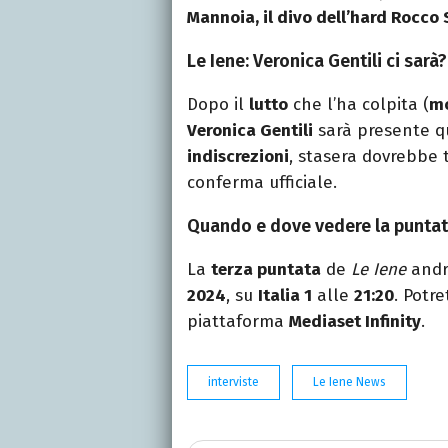
Mannoia, il divo dell’hard Rocco 
Le Iene: Veronica Gentili ci sarà?
Dopo il
lutto
che l’ha colpita (
mo
Veronica Gentili
sarà presente q
indiscrezioni
, stasera dovrebbe 
conferma ufficiale.
Quando e dove vedere la puntat
La
terza puntata
de
Le Iene
andr
2024
, su
Italia 1
alle
21:20
. Potr
piattaforma
Mediaset Infinity
.
interviste
Le Iene News