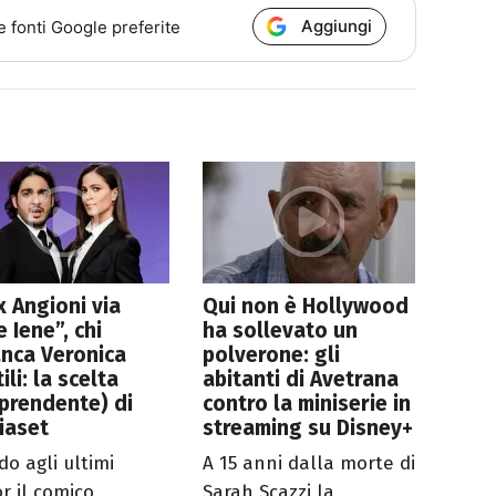
Aggiungi
e fonti Google preferite
 Angioni via
Qui non è Hollywood
e Iene”, chi
ha sollevato un
anca Veronica
polverone: gli
ili: la scelta
abitanti di Avetrana
prendente) di
contro la miniserie in
iaset
streaming su Disney+
do agli ultimi
A 15 anni dalla morte di
r il comico
Sarah Scazzi la