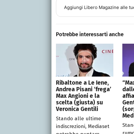
Aggiungi
Libero Magazine
alle tu
Potrebbe interessarti anche
Ribaltone a Le Iene,
“Max
Andrea Pisani ‘frega’
dall
Max Angioni e la
affi
scelta (giusta) su
Gent
Veronica Gentili
(sor
Med
Stando alle ultime
Stan
indiscrezioni, Mediaset
rumo