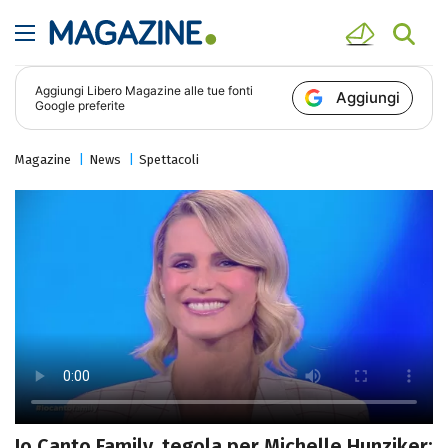
Aggiungi
Libero Magazine
alle tue fonti
Aggiungi
Google preferite
Magazine
News
Spettacoli
Io Canto Family, tegola per Michelle Hunziker: