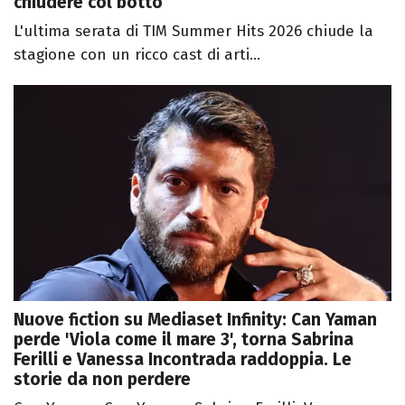
chiudere col botto
L'ultima serata di TIM Summer Hits 2026 chiude la
stagione con un ricco cast di arti...
Nuove fiction su Mediaset Infinity: Can Yaman
perde 'Viola come il mare 3', torna Sabrina
Ferilli e Vanessa Incontrada raddoppia. Le
storie da non perdere