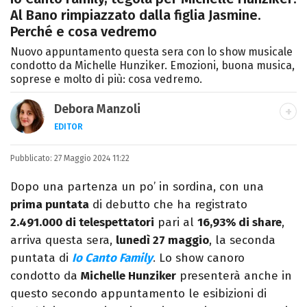
Al Bano rimpiazzato dalla figlia Jasmine.
Perché e cosa vedremo
Nuovo appuntamento questa sera con lo show musicale
condotto da Michelle Hunziker. Emozioni, buona musica,
soprese e molto di più: cosa vedremo.
Debora Manzoli
EDITOR
LINKEDIN
INSTAGRAM
FACEBOOK
SITO
Pubblicato:
Scrittrice, copywriter, editor e pubblicista
27 Maggio 2024 11:22
mantovana, laureata in Lettere, Cinema e
Dopo una partenza un po’ in sordina, con una
Tv. Ha due libri all’attivo e ama la scrittura
prima puntata
di debutto che ha registrato
alla follia.
2.491.000 di telespettatori
pari al
16,93% di share
,
arriva questa sera,
lunedì 27 maggio
, la seconda
puntata di
Io Canto Family
. Lo show canoro
condotto da
Michelle Hunziker
presenterà anche in
questo secondo appuntamento le esibizioni di