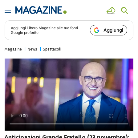
Aggiungi
Libero Magazine
alle tue fonti
Aggiungi
Google preferite
Magazine
News
Spettacoli
Anticipazioni Grande Fratello (23 novembre):