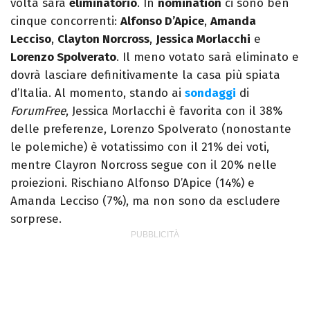
volta sarà
eliminatorio
. In
nomination
ci sono ben
cinque concorrenti:
Alfonso D’Apice
,
Amanda
Lecciso
,
Clayton Norcross
,
Jessica Morlacchi
e
Lorenzo Spolverato
. Il meno votato sarà eliminato e
dovrà lasciare definitivamente la casa più spiata
d’Italia. Al momento, stando ai
sondaggi
di
ForumFree
, Jessica Morlacchi è favorita con il 38%
delle preferenze, Lorenzo Spolverato (nonostante
le polemiche) è votatissimo con il 21% dei voti,
mentre Clayron Norcross segue con il 20% nelle
proiezioni. Rischiano Alfonso D’Apice (14%) e
Amanda Lecciso (7%), ma non sono da escludere
sorprese.