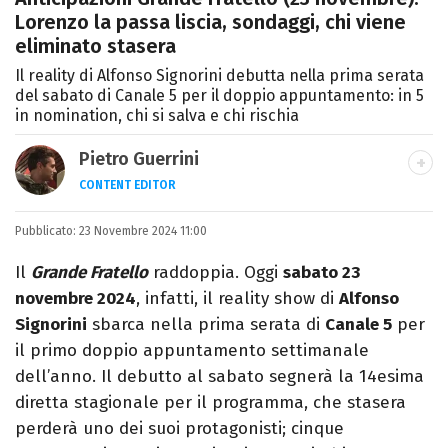
Lorenzo la passa liscia, sondaggi, chi viene
eliminato stasera
Il reality di Alfonso Signorini debutta nella prima serata
del sabato di Canale 5 per il doppio appuntamento: in 5
in nomination, chi si salva e chi rischia
Pietro Guerrini
CONTENT EDITOR
Laurea in Lettere, smania di viaggi e
Pubblicato:
23 Novembre 2024 11:00
passione per i cartoni (della pizza e della
Pixar).
Il
Grande Fratello
raddoppia. Oggi
sabato 23
novembre 2024
, infatti, il reality show di
Alfonso
Signorini
sbarca nella prima serata di
Canale 5
per
il primo doppio appuntamento settimanale
dell’anno. Il debutto al sabato segnerà la 14esima
diretta stagionale per il programma, che stasera
perderà uno dei suoi protagonisti; cinque