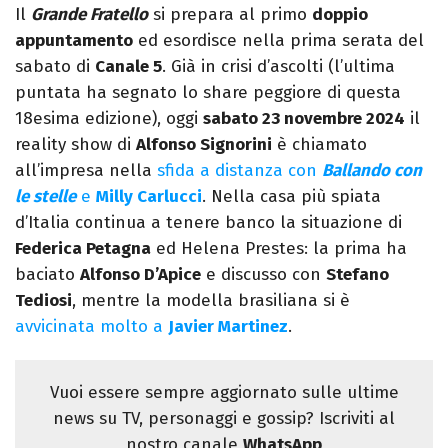
Il
Grande Fratello
si prepara al primo
doppio
appuntamento
ed esordisce nella prima serata del
sabato di
Canale 5
. Già in crisi d’ascolti (l’ultima
puntata ha segnato lo share peggiore di questa
18esima edizione), oggi
sabato 23 novembre 2024
il
reality show di
Alfonso Signorini
è chiamato
all’impresa nella
sfida a distanza con
Ballando con
le stelle
e
Milly Carlucci
. Nella casa più spiata
d’Italia continua a tenere banco la situazione di
Federica Petagna
ed Helena Prestes: la prima ha
baciato
Alfonso D’Apice
e discusso con
Stefano
Tediosi
, mentre la modella brasiliana si è
avvicinata molto a
Javier Martinez
.
Vuoi essere sempre aggiornato sulle ultime
news su TV, personaggi e gossip? Iscriviti al
nostro canale
WhatsApp