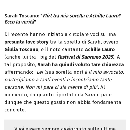
Sarah Toscano: "
Flirt tra mia sorella e Achille Lauro?
Ecco la verità
"
Di recente hanno iniziato a circolare voci su una
presunta love story
tra la sorella di Sarah, ovvero
Giulia Toscano
, e il noto cantante
Achille Lauro
(anche lui tra i big del
Festival di Sanremo 2025
). A
tal proposito,
Sarah ha quindi voluto fare chiarezza
affermando: "
Lei
(sua sorella ndr)
è il mio avvocato,
partecipiamo a tanti eventi e incontriamo tante
persone. Non mi pare ci sia niente di più
". Al
momento, da quanto riportato da Sarah, pare
dunque che questo gossip non abbia fondamenta
concrete.
Vuoi essere sempre aggiornato sulle ultime