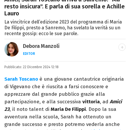
resto insicura". E parla di sua sorella e Achille
Lauro
La vincitrice dell’edizione 2023 del programma di Maria
De Filippi, presto a Sanremo, ha svelato la verità su un
recente gossip: ecco le sue parole.
Debora Manzoli
EDITOR
LINKEDIN
INSTAGRAM
FACEBOOK
SITO
Pubblicato:
Scrittrice, copywriter, editor e pubblicista
22 Dicembre 2024 12:18
mantovana, laureata in Lettere, Cinema e
Sarah Toscano
è una giovane cantautrice originaria
Tv. Ha due libri all’attivo e ama la scrittura
di Vigevano che è riuscita a farsi conoscere e
alla follia.
apprezzare dal grande pubblico grazie alla
partecipazione, e alla successiva
vittoria
, ad
Amici
23
, il noto talent di
Maria De Filippi
. Dopo la sua
avventura nella scuola, Sarah ha ottenuto un
grande successo e presto potremo vederla anche