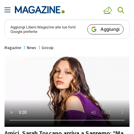
Aggiungi
Libero Magazine
alle tue fonti
Aggiungi
Google preferite
Magazine
News
Gossip
Amici, Sarah Toscano arriva a Sanremo: "Ma