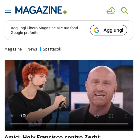
Aggiungi
Libero Magazine
alle tue fonti
Aggiungi
Google preferite
Magazine
News
Spettacoli
Amici, Holy Francisco contro Zerbi: