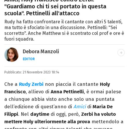
"Guardiamo chi ti sei portato in questa
scuola". Pettinelli all'attacco
Rudy ha fatto confrontare il cantante con altri 5 talenti,
ma tutto è sfociato in una discussione. Pettinelli: "Sei
scorretto". Anche Matthew si è scontrato col prof e ore è
fuori squadra.
Debora Manzoli
EDITOR
LINKEDIN
INSTAGRAM
FACEBOOK
SITO
Pubblicato:
Scrittrice, copywriter, editor e pubblicista
21 Novembre 2023 18:14
mantovana, laureata in Lettere, Cinema e
Che a
Rudy Zerbi
non piaccia il cantante
Holy
Tv. Ha due libri all’attivo e ama la scrittura
Francisco
, allievo di
Anna Pettinelli
, è ormai palese
alla follia.
a chiunque abbia visto anche solo una puntata
dell’edizione di quest’anno di
Amici
di
Maria De
Filippi
. Nel
daytime
di oggi, però,
Zerbi ha voluto
mettere Holy ulteriormente alla prova
mettendolo a