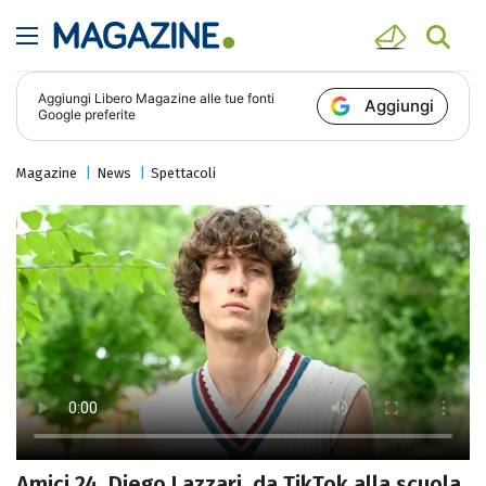
Aggiungi
Libero Magazine
alle tue fonti
Aggiungi
Google preferite
Magazine
News
Spettacoli
Amici 24, Diego Lazzari, da TikTok alla scuola,