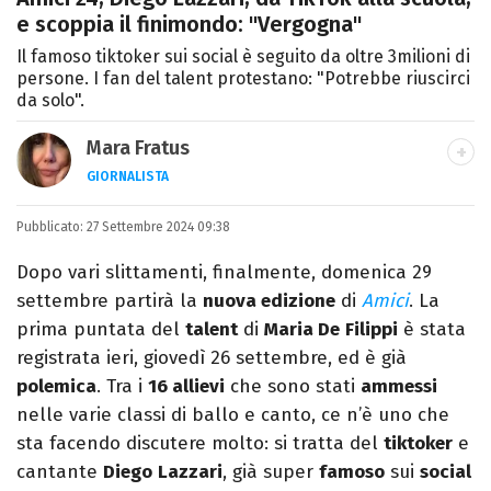
e scoppia il finimondo: "Vergogna"
Il famoso tiktoker sui social è seguito da oltre 3milioni di
persone. I fan del talent protestano: "Potrebbe riuscirci
da solo".
Mara Fratus
GIORNALISTA
Nella mia vita non possono mancare, il
Pubblicato:
27 Settembre 2024 09:38
silenzio, il mare e Il Libro dell'inquietudine
sul comodino, insieme a un romanzo di
Dopo vari slittamenti, finalmente, domenica 29
Zafon.
settembre partirà la
nuova edizione
di
Amici
. La
prima puntata del
talent
di
Maria De
Filippi
è stata
registrata ieri, giovedì 26 settembre, ed è già
polemica
. Tra i
16 allievi
che sono stati
ammessi
nelle varie classi di ballo e canto, ce n’è uno che
sta facendo discutere molto: si tratta del
tiktoker
e
cantante
Diego
Lazzari
, già super
famoso
sui
social