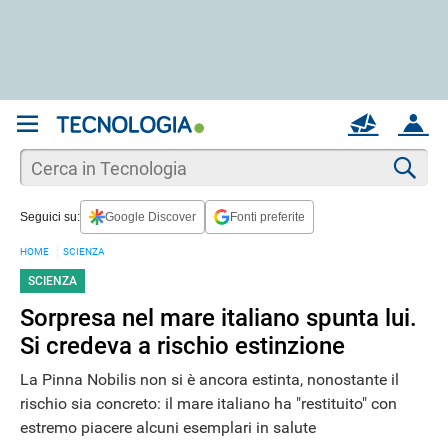
REGISTRATI
MAIL
ACCOUNT
Apri una nuova
MAIL
Cer
Seguici su:
Google Discover
Fonti preferite
AIUTO
HOME
SCIENZA
SCIENZA
Sorpresa nel mare italiano spunta lui.
Si credeva a rischio estinzione
La Pinna Nobilis non si è ancora estinta, nonostante il
rischio sia concreto: il mare italiano ha "restituito" con
estremo piacere alcuni esemplari in salute