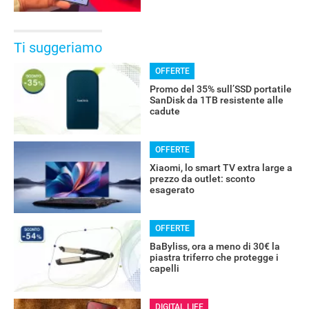
Ti suggeriamo
OFFERTE
Promo del 35% sull’SSD portatile
SanDisk da 1TB resistente alle
cadute
OFFERTE
Xiaomi, lo smart TV extra large a
prezzo da outlet: sconto
esagerato
OFFERTE
BaByliss, ora a meno di 30€ la
piastra triferro che protegge i
capelli
DIGITAL LIFE