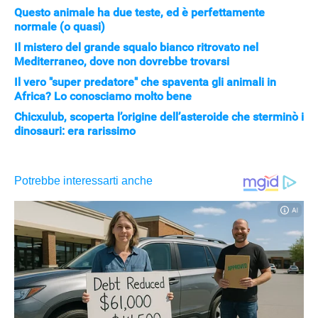
Questo animale ha due teste, ed è perfettamente
normale (o quasi)
Il mistero del grande squalo bianco ritrovato nel
Mediterraneo, dove non dovrebbe trovarsi
Il vero "super predatore" che spaventa gli animali in
Africa? Lo conosciamo molto bene
Chicxulub, scoperta l’origine dell’asteroide che sterminò i
dinosauri: era rarissimo