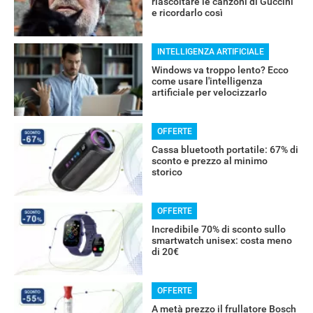
riascoltare le canzoni di Guccini
e ricordarlo così
INTELLIGENZA ARTIFICIALE
Windows va troppo lento? Ecco
come usare l'intelligenza
artificiale per velocizzarlo
OFFERTE
Cassa bluetooth portatile: 67% di
sconto e prezzo al minimo
storico
OFFERTE
Incredibile 70% di sconto sullo
smartwatch unisex: costa meno
di 20€
RECENSIONI
OFFERTE
A metà prezzo il frullatore Bosch