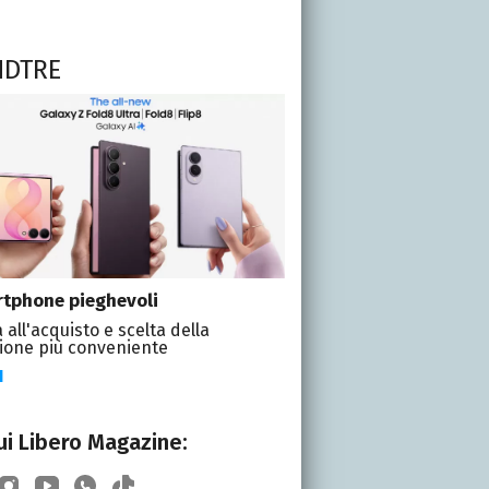
NDTRE
tphone pieghevoli
 all'acquisto e scelta della
ione più conveniente
I
i Libero Magazine: