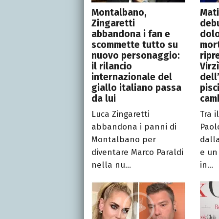
Montalbano,
Mati
Zingaretti
debu
abbandona i fan e
dolo
scommette tutto su
mort
nuovo personaggio:
ripr
il rilancio
Virz
internazionale del
dell
giallo italiano passa
pisc
da lui
camb
Luca Zingaretti
Tra 
abbandona i panni di
Paol
Montalbano per
dall
diventare Marco Paraldi
e un
nella nu...
in...