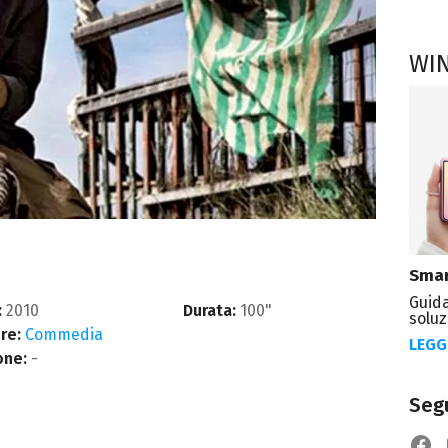
WI
Smar
Guida
:
2010
Durata:
100"
soluz
re:
Commedia
LEGG
one:
-
Segu