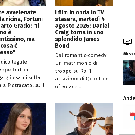
te avvelenate
I film in onda in TV
la ricina, Fortuni
stasera, martedì 4
arto Grado: "Il
agosto 2026: Daniel
no è
Craig torna in uno
ntissimo, ma
splendido James
lcosa è
Bond
cesso"
Mea 
Dal romantic-comedy
edico legale
Un matrimonio di
eppe Fortuni
troppo su Rai 1
ga gli esami sulla
all’azione di Quantum
a a Pietracatella: il
of Solace...
Anda