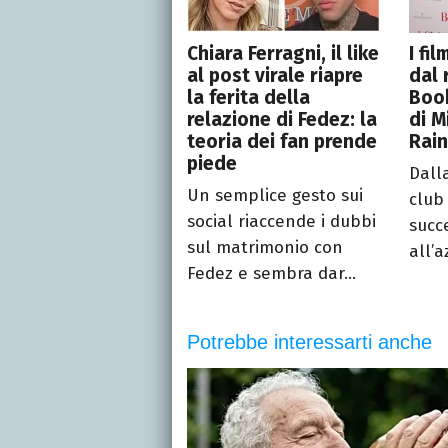
Chiara Ferragni, il like
I fi
al post virale riapre
dal 
la ferita della
Book
relazione di Fedez: la
di M
teoria dei fan prende
Rai
piede
Dall
Un semplice gesto sui
club 
social riaccende i dubbi
succ
sul matrimonio con
all’a
Fedez e sembra dar...