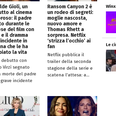
lde Gioli, un
Ransom Canyon 2 è
Winx
tto al cinema
un rodeo di segreti:
roso: il padre
moglie nascosta,
o durante le
nuovo amore e
ese del film con
Thomas Rhett a
ì e il dramma
sorpresa. Netflix
’incidente in
‘strizza l’occhio’ ai
Le c
ina che le ha
fan
iato la vita
Netflix pubblica il
il debutto con
trailer della seconda
o Virzì segnato
stagione della serie e
a morte del padre
scatena l'attesa: a...
 grave incidente