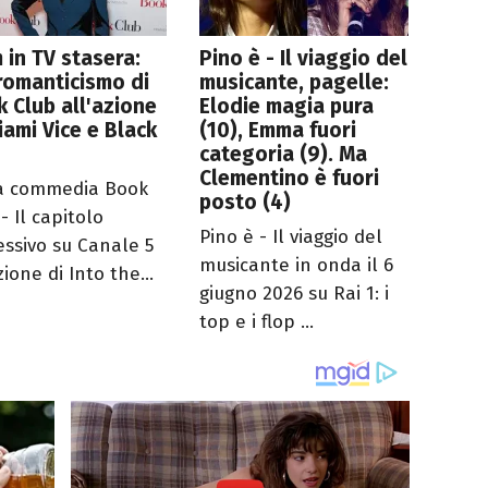
lm in TV stasera:
Pino è - Il viaggio del
romanticismo di
musicante, pagelle:
 Club all'azione
Elodie magia pura
iami Vice e Black
(10), Emma fuori
n
categoria (9). Ma
Clementino è fuori
a commedia Book
posto (4)
- Il capitolo
Pino è - Il viaggio del
essivo su Canale 5
musicante in onda il 6
zione di Into the...
giugno 2026 su Rai 1: i
top e i flop ...