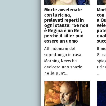
Morte avvelenate
Mor
con la ricina,
con 
prelevati reperti in
a Qu
ogni stanza: "Se non
vele
è Regina è un Re",
pote
perché il killer può
qua
essere un uomo
suc
All'indomani del
Il m
sopralluogo in casa,
Gius
Morning News ha
spie
dedicato uno spazio
ricin
nella punt...
...