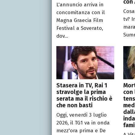
con 
L'annuncio arriva in
Cosa
concomitanza con il
tv? I
Magna Graecia Film
mara
Festival a Soverato,
Summ
dov...
Stasera in TV, Rai 1
Mor
stravolge la prima
con 
serata ma il rischio è
tens
che non basti
medi
dall
Oggi, venerdì 3 luglio
inda
2026, il TG1 va in onda
fami
mezz'ora prima e De
A Vit