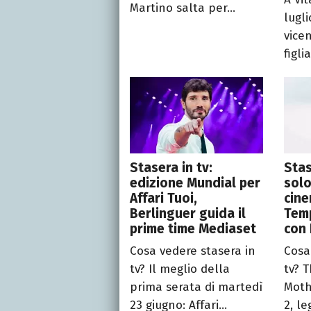
Martino salta per...
lugl
vice
figli
Stasera in tv:
Stas
edizione Mundial per
solo
Affari Tuoi,
cine
Berlinguer guida il
Temp
prime time Mediaset
con 
Cosa vedere stasera in
Cosa
tv? Il meglio della
tv? T
prima serata di martedì
Moth
23 giugno: Affari...
2, leg