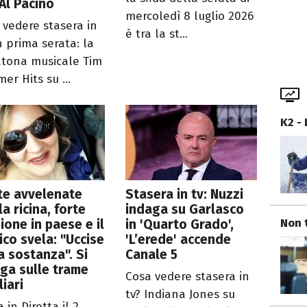
Al Pacino
mercoledì 8 luglio 2026
 vedere stasera in
è tra la st...
n prima serata: la
tona musicale Tim
er Hits su ...
K2 -
te avvelenate
Stasera in tv: Nuzzi
la ricina, forte
indaga su Garlasco
Non 
ione in paese e il
in 'Quarto Grado',
co svela: "Uccise
'L’erede' accende
a sostanza". Si
Canale 5
ga sulle trame
Cosa vedere stasera in
liari
tv? Indiana Jones su
a in Diretta il 2