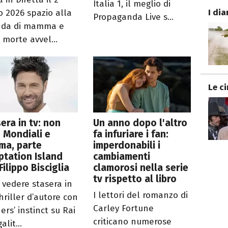
Italia 1, il meglio di
I dia
io 2026 spazio alla
Propaganda Live s...
nda di mamma e
a morte avvel...
Le c
era in tv: non
Un anno dopo l'altro
 Mondiali e
fa infuriare i fan:
ma, parte
imperdonabili i
tation Island
cambiamenti
Filippo Bisciglia
clamorosi nella serie
tv rispetto al libro
 vedere stasera in
I lettori del romanzo di
hriller d’autore con
Carley Fortune
ers’ instinct su Rai
criticano numerose
alit...