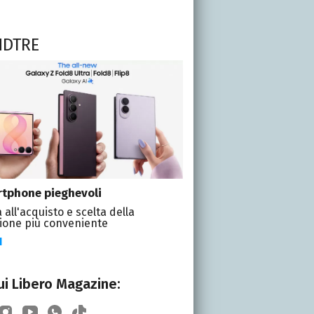
NDTRE
tphone pieghevoli
 all'acquisto e scelta della
ione più conveniente
I
i Libero Magazine: