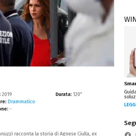
WI
Smar
Guida
:
2019
Durata:
120"
soluz
re:
Drammatico
LEGG
one:
-
Segu
anuzzi racconta la storia di Agnese Ciulla, ex