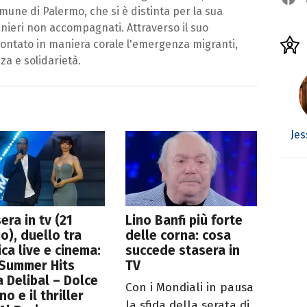
comune di Palermo, che si è distinta per la sua
anieri non accompagnati. Attraverso il suo
rontato in maniera corale l'emergenza migranti,
a e solidarietà.
Jes
era in tv (21
Lino Banfi più forte
io), duello tra
delle corna: cosa
ca live e cinema:
succede stasera in
 Summer Hits
TV
a Delibal – Dolce
Con i Mondiali in pausa
no e il thriller
la sfida della serata di