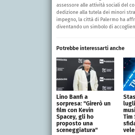
assessore alle attività sociali del 
dedizione alla tutela dei minori str
impegno, la città di Palermo ha aff
diventando un simbolo di accoglienz
Potrebbe interessarti anche
Lino Banfi a
Stas
sorpresa: "Girerò un
lugl
film con Kevin
musi
Spacey, gli ho
Tim
proposto una
sfid
sceneggiatura"
vele